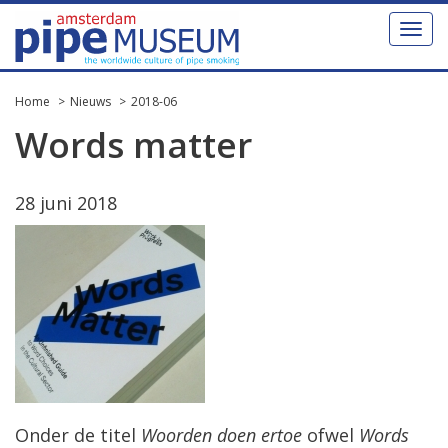
Toggl
naviga
Home
Nieuws
2018-06
Words matter
28 juni 2018
Onder de titel
Woorden doen ertoe
ofwel
Words