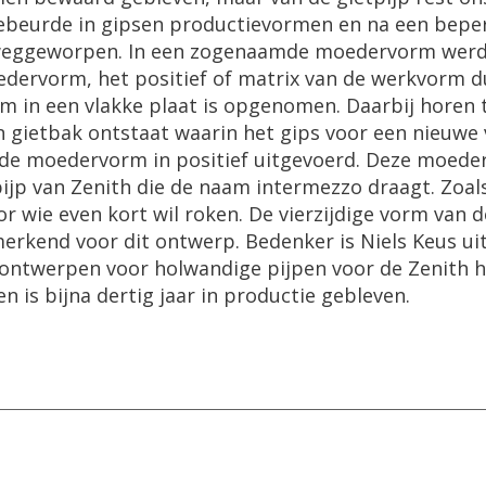
n gebeurde in gipsen productievormen en na een bepe
n weggeworpen. In een zogenaamde moedervorm wer
ervorm, het positief of matrix van de werkvorm du
rm in een vlakke plaat is opgenomen. Daarbij horen
 gietbak ontstaat waarin het gips voor een nieuwe
j de moedervorm in positief uitgevoerd. Deze moed
ijp van Zenith die de naam intermezzo draagt. Zoal
r wie even kort wil roken. De vierzijdige vorm van d
nmerkend voor dit ontwerp. Bedenker is Niels Keus ui
 ontwerpen voor holwandige pijpen voor de Zenith h
 is bijna dertig jaar in productie gebleven.