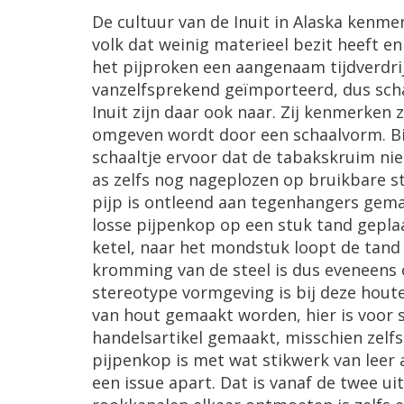
De cultuur van de Inuit in Alaska kenm
volk dat weinig materieel bezit heeft e
het pijproken een aangenaam tijdverdrij
vanzelfsprekend geïmporteerd, dus sch
Inuit zijn daar ook naar. Zij kenmerken 
omgeven wordt door een schaalvorm. Bij
schaaltje ervoor dat de tabakskruim niet
as zelfs nog nageplozen op bruikbare 
pijp is ontleend aan tegenhangers gema
losse pijpenkop op een stuk tand geplaat
ketel, naar het mondstuk loopt de tand 
kromming van de steel is dus eveneens
stereotype vormgeving is bij deze hout
van hout gemaakt worden, hier is voor s
handelsartikel gemaakt, misschien zelfs
pijpenkop is met wat stikwerk van leer 
een issue apart. Dat is vanaf de twee u