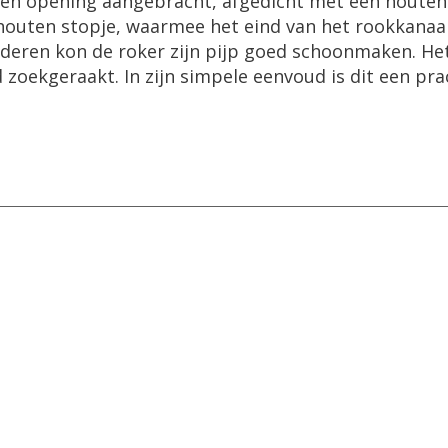
 een opening aangebracht, afgedicht met een houten
 houten stopje, waarmee het eind van het rookkanaal
jderen kon de roker zijn pijp goed schoonmaken. He
 zoekgeraakt. In zijn simpele eenvoud is dit een pra