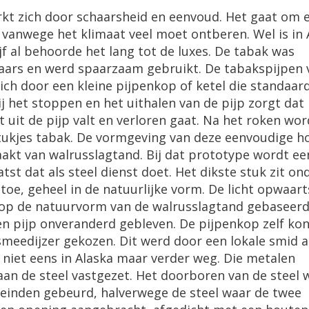
erkt zich door schaarsheid en eenvoud. Het gaat om 
n vanwege het klimaat veel moet ontberen. Wel is in 
f al behoorde het lang tot de luxes. De tabak was
aars en werd spaarzaam gebruikt. De tabakspijpen 
zich door een kleine pijpenkop of ketel die standaar
 het stoppen en het uithalen van de pijp zorgt dat
 uit de pijp valt en verloren gaat. Na het roken wor
stukjes tabak. De vormgeving van deze eenvoudige h
akt van walrusslagtand. Bij dat prototype wordt ee
st dat als steel dienst doet. Het dikste stuk zit on
toe, geheel in de natuurlijke vorm. De licht opwaart
 op de natuurvorm van de walrusslagtand gebaseerd
en pijp onveranderd gebleven. De pijpenkop zelf kon
meedijzer gekozen. Dit werd door een lokale smid a
 niet eens in Alaska maar verder weg. Die metalen
aan de steel vastgezet. Het doorboren van de steel 
iteinden gebeurd, halverwege de steel waar de twee