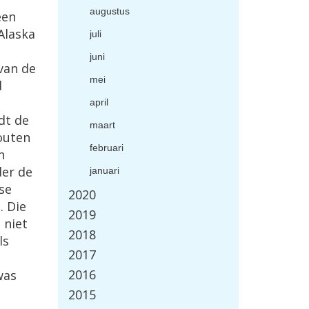
augustus
een
Alaska
juli
juni
van de
mei
d
april
dt de
maart
outen
februari
n
der de
januari
se
2020
. Die
2019
 niet
2018
ls
2017
2016
was
2015