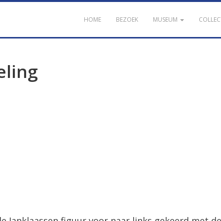
HOME
BEZOEK
MUSEUM
COLLEC
eling
de Janklaassen figuur voor naar links gekeerd met de