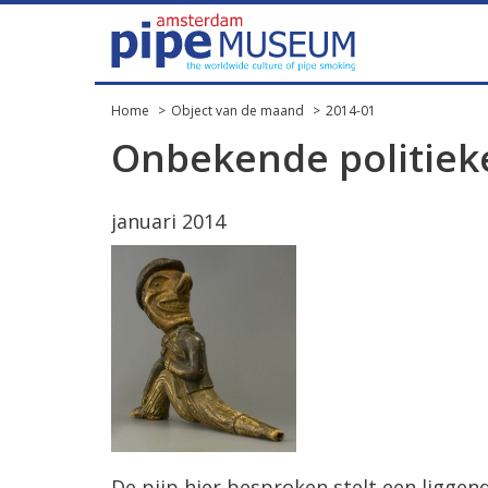
Home
Object van de maand
2014-01
Onbekende politiek
januari 2014
De pijp hier besproken stelt een liggen