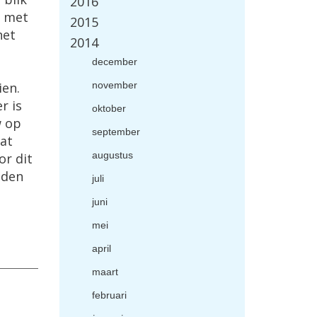
2016
s met
2015
het
2014
december
ien.
november
r is
oktober
w op
september
dat
augustus
or dit
uden
juli
juni
mei
april
maart
februari