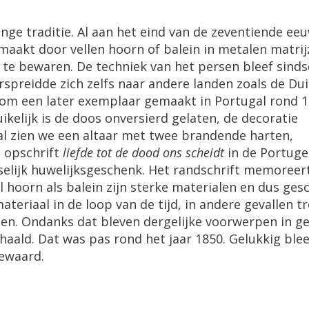
ge traditie. Al aan het eind van de zeventiende ee
maakt door vellen hoorn of balein in metalen matrij
 te bewaren. De techniek van het persen bleef sinds
rspreidde zich zelfs naar andere landen zoals de Dui
t om een later exemplaar gemaakt in Portugal rond 1
kelijk is de doos onversierd gelaten, de decoratie
al zien we een altaar met twee brandende harten,
t opschrift
liefde tot de dood ons scheidt
in de Portuge
selijk huwelijksgeschenk. Het randschrift memoreer
l hoorn als balein zijn sterke materialen en dus ges
ateriaal in de loop van de tijd, in andere gevallen t
en. Ondanks dat bleven dergelijke voorwerpen in g
haald. Dat was pas rond het jaar 1850. Gelukkig blee
bewaard.