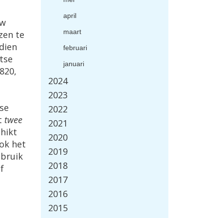
april
uw
maart
zen te
dien
februari
tse
januari
820,
2024
2023
se
2022
t
twee
2021
chikt
2020
rok het
2019
ebruik
2018
f
2017
2016
2015