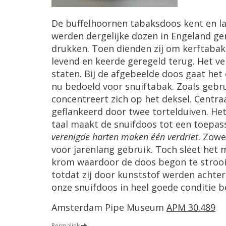
De buffelhoornen tabaksdoos kent en lan
werden dergelijke dozen in Engeland ge
drukken. Toen dienden zij om kerftabak
levend en keerde geregeld terug. Het ve
staten. Bij de afgebeelde doos gaat he
nu bedoeld voor snuiftabak. Zoals gebrui
concentreert zich op het deksel. Centra
geflankeerd door twee tortelduiven. He
taal maakt de snuifdoos tot een toepas
verenigde harten maken één verdriet
. Zowe
voor jarenlang gebruik. Toch sleet het m
krom waardoor de doos begon te strooi
totdat zij door kunststof werden achter
onze snuifdoos in heel goede conditie 
Amsterdam Pipe Museum
APM 30.489
Permalink