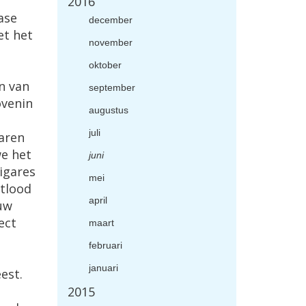
2016
ase
december
et het
november
oktober
n van
september
ovenin
augustus
juli
garen
we het
juni
igares
mei
otlood
april
uw
ect
maart
februari
januari
est.
2015