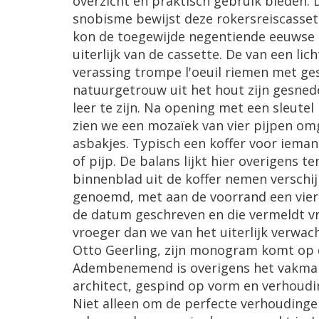
overzicht en praktisch gebruik bieden. D
snobisme bewijst deze rokersreiscasset
kon de toegewijde negentiende eeuwse r
uiterlijk van de cassette. De van een li
verassing trompe l'oeuil riemen met ge
natuurgetrouw uit het hout zijn gesned
leer te zijn. Na opening met een sleutel
zien we een mozaïek van vier pijpen om
asbakjes. Typisch een koffer voor iemand
of pijp. De balans lijkt hier overigens 
binnenblad uit de koffer nemen verschij
genoemd, met aan de voorrand een vier
de datum geschreven en die vermeldt vr
vroeger dan we van het uiterlijk verwac
Otto Geerling, zijn monogram komt op de
Adembenemend is overigens het vakman
architect, gespind op vorm en verhoudin
Niet alleen om de perfecte verhoudinge