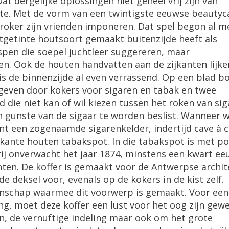
at dergelijke oplossingen niet geheel vrij zijn van
te. Met de vorm van een twintigste eeuwse beautyc
oker zijn vrienden imponeren. Dat spel begon al m
chtgetinte houtsoort gemaakt buitenzijde heeft als
spen die soepel juchtleer suggereren, maar
en. Ook de houten handvatten aan de zijkanten lijke
 is de binnenzijde al even verrassend. Op een blad b
geven door kokers voor sigaren en tabak en twee
 die niet kan of wil kiezen tussen het roken van si
ten gunste van de sigaar te worden beslist. Wanneer 
nt een zogenaamde sigarenkelder, indertijd cave à c
kante houten tabakspot. In die tabakspot is met p
ij onverwacht het jaar 1874, minstens een kwart ee
hten. De koffer is gemaakt voor de Antwerpse archit
 deksel voor, evenals op de kokers in de kist zelf.
schap waarmee dit voorwerp is gemaakt. Voor een
g, moet deze koffer een lust voor het oog zijn gewe
n, de vernuftige indeling maar ook om het grote