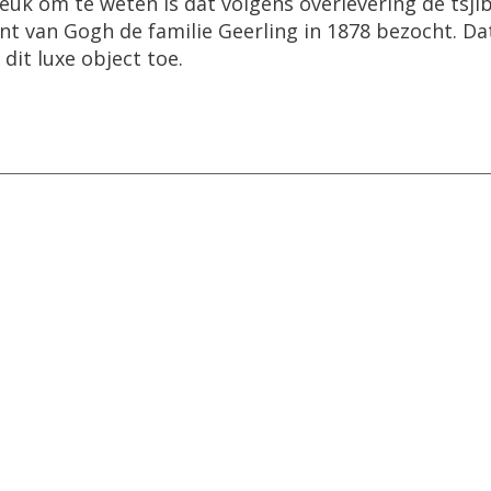
uk om te weten is dat volgens overlevering de tsji
nt van Gogh de familie Geerling in 1878 bezocht. Da
dit luxe object toe.