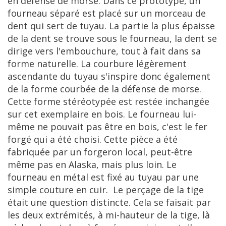
en
d
é
fense
de
morse
.
Dans
ce
prototype
,
un
fourneau
s
é
par
é
est
plac
é
sur
un
morceau
de
dent
qui
sert
de
tuyau
.
La
partie
la
plus
é
paisse
de
la
dent
se
trouve
sous
le
fourneau
,
la
dent
se
dirige
vers
l
'
embouchure
,
tout
à
fait
dans
sa
forme
naturelle
.
La
courbure
l
é
g
è
rement
ascendante
du
tuyau
s
'
inspire
donc
é
galement
de
la
forme
courb
é
e
de
la
d
é
fense
de
morse
.
Cette
forme
st
é
r
é
otyp
é
e
est
rest
é
e
inchang
é
e
sur
cet
exemplaire
en
bois
.
Le
fourneau
lui
-
m
ê
me
ne
pouvait
pas
ê
tre
en
bois
,
c
'
est
le
fer
forg
é
qui
a
é
t
é
choisi
.
Cette
pi
è
ce
a
é
t
é
fabriqu
é
e
par
un
forgeron
local
,
peut
-ê
tre
m
ê
me
pas
en
Alaska
,
mais
plus
loin
.
Le
fourneau
en
m
é
tal
est
fix
é
au
tuyau
par
une
simple
couture
en
cuir
.
Le
per
ç
age
de
la
tige
é
tait
une
question
distincte
.
Cela
se
faisait
par
les
deux
extr
é
mit
é
s
, à
mi
-
hauteur
de
la
tige
,
l
à