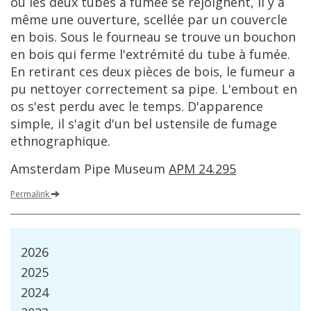
o
ù
les
deux
tubes
à
fum
é
e
se
rejoignent
,
il
y
a
m
ê
me
une
ouverture
,
scell
é
e
par
un
couvercle
en
bois
.
Sous
le
fourneau
se
trouve
un
bouchon
en
bois
qui
ferme
l
'
extr
é
mit
é
du
tube
à
fum
é
e
.
En
retirant
ces
deux
pi
è
ces
de
bois
,
le
fumeur
a
pu
nettoyer
correctement
sa
pipe
.
L
'
embout
en
os
s
'
est
perdu
avec
le
temps
.
D
'
apparence
simple
,
il
s
'
agit
d
'
un
bel
ustensile
de
fumage
ethnographique
.
Amsterdam
Pipe
Museum
APM
24
.
295
Permalink
2026
2025
2024