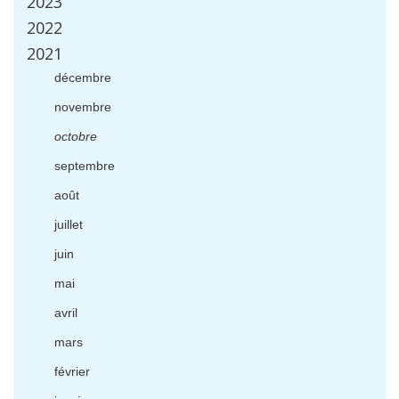
2023
2022
2021
d
é
cembre
novembre
octobre
septembre
ao
û
t
juillet
juin
mai
avril
mars
f
é
vrier