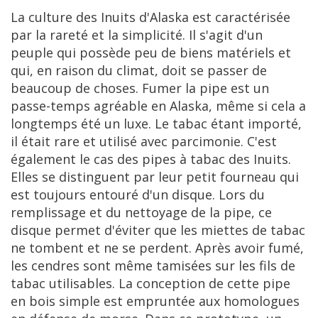
La
culture
des
Inuits
d
'
Alaska
est
caract
é
ris
é
e
par
la
raret
é
et
la
simplicit
é.
Il
s
'
agit
d
'
un
peuple
qui
poss
è
de
peu
de
biens
mat
é
riels
et
qui
,
en
raison
du
climat
,
doit
se
passer
de
beaucoup
de
choses
.
Fumer
la
pipe
est
un
passe
-
temps
agr
é
able
en
Alaska
,
m
ê
me
si
cela
a
longtemps
é
t
é
un
luxe
.
Le
tabac
é
tant
import
é,
il
é
tait
rare
et
utilis
é
avec
parcimonie
.
C
'
est
é
galement
le
cas
des
pipes
à
tabac
des
Inuits
.
Elles
se
distinguent
par
leur
petit
fourneau
qui
est
toujours
entour
é
d
'
un
disque
.
Lors
du
remplissage
et
du
nettoyage
de
la
pipe
,
ce
disque
permet
d
'é
viter
que
les
miettes
de
tabac
ne
tombent
et
ne
se
perdent
.
Apr
è
s
avoir
fum
é,
les
cendres
sont
m
ê
me
tamis
é
es
sur
les
fils
de
tabac
utilisables
.
La
conception
de
cette
pipe
en
bois
simple
est
emprunt
é
e
aux
homologues