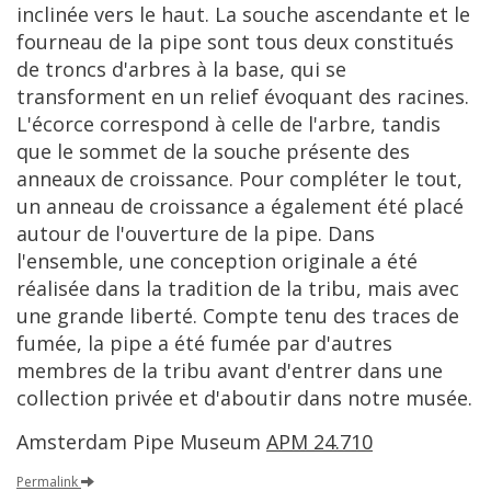
inclin
é
e
vers
le
haut
.
La
souche
ascendante
et
le
fourneau
de
la
pipe
sont
tous
deux
constitu
é
s
de
troncs
d
'
arbres
à
la
base
,
qui
se
transforment
en
un
relief
é
voquant
des
racines
.
L
'é
corce
correspond
à
celle
de
l
'
arbre
,
tandis
que
le
sommet
de
la
souche
pr
é
sente
des
anneaux
de
croissance
.
Pour
compl
é
ter
le
tout
,
un
anneau
de
croissance
a
é
galement
é
t
é
plac
é
autour
de
l
'
ouverture
de
la
pipe
.
Dans
l
'
ensemble
,
une
conception
originale
a
é
t
é
r
é
alis
é
e
dans
la
tradition
de
la
tribu
,
mais
avec
une
grande
libert
é.
Compte
tenu
des
traces
de
fum
é
e
,
la
pipe
a
é
t
é
fum
é
e
par
d
'
autres
membres
de
la
tribu
avant
d
'
entrer
dans
une
collection
priv
é
e
et
d
'
aboutir
dans
notre
mus
é
e
.
Amsterdam
Pipe
Museum
APM
24
.
710
Permalink