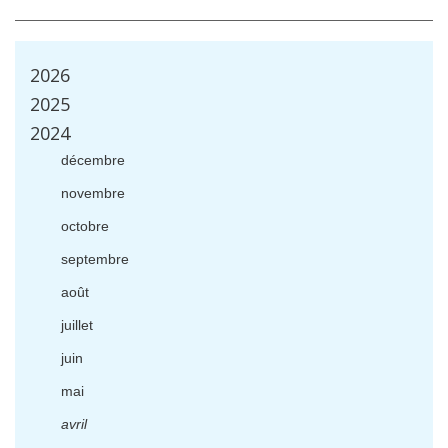
2026
2025
2024
d
é
cembre
novembre
octobre
septembre
ao
û
t
juillet
juin
mai
avril