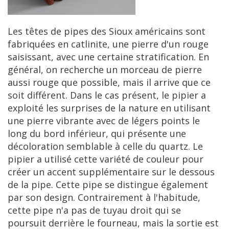
Les
t
ê
tes
de
pipes
des
Sioux
am
é
ricains
sont
fabriqu
é
es
en
catlinite
,
une
pierre
d
'
un
rouge
saisissant
,
avec
une
certaine
stratification
.
En
g
é
n
é
ral
,
on
recherche
un
morceau
de
pierre
aussi
rouge
que
possible
,
mais
il
arrive
que
ce
soit
diff
é
rent
.
Dans
le
cas
pr
é
sent
,
le
pipier
a
exploit
é
les
surprises
de
la
nature
en
utilisant
une
pierre
vibrante
avec
de
l
é
gers
points
le
long
du
bord
inf
é
rieur
,
qui
pr
é
sente
une
d
é
coloration
semblable
à
celle
du
quartz
.
Le
pipier
a
utilis
é
cette
vari
é
t
é
de
couleur
pour
cr
é
er
un
accent
suppl
é
mentaire
sur
le
dessous
de
la
pipe
.
Cette
pipe
se
distingue
é
galement
par
son
design
.
Contrairement
à
l
'
habitude
,
cette
pipe
n
'
a
pas
de
tuyau
droit
qui
se
poursuit
derri
è
re
le
fourneau
,
mais
la
sortie
est