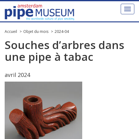
Toggl
naviga
Accueil
Objet du mois
2024-04
Souches
d
’
arbres
dans
une
pipe
à
tabac
avril
2024