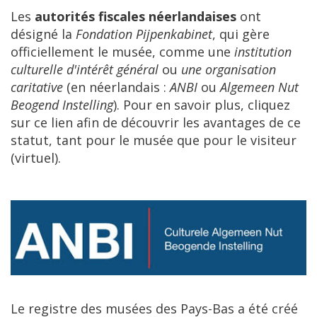
Les
autorit
é
s
fiscales
n
é
erlandaises
ont
d
é
sign
é
la
Fondation
Pijpenkabinet
,
qui
g
è
re
officiellement
le
mus
é
e
,
comme
une
institution
culturelle
d
'
int
é
r
ê
t
g
é
n
é
ral
ou
une
organisation
caritative
(
en
n
é
erlandais
:
ANBI
ou
Algemeen
Nut
Beogend
Instelling
).
Pour
en
savoir
plus
,
cliquez
sur
ce
lien
afin
de
d
é
couvrir
les
avantages
de
ce
statut
,
tant
pour
le
mus
é
e
que
pour
le
visiteur
(
virtuel
).
Le
registre
des
mus
é
es
des
Pays
-
Bas
a
é
t
é
cr
éé