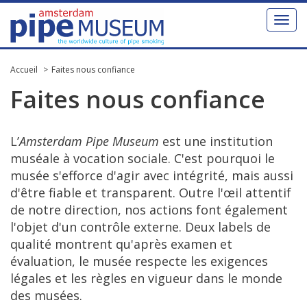
Toggl
naviga
Accueil
Faites nous confiance
Faites
nous
confiance
L’
Amsterdam
Pipe
Museum
est
une
institution
mus
é
ale
à
vocation
sociale
.
C
'
est
pourquoi
le
mus
é
e
s
'
efforce
d
'
agir
avec
int
é
grit
é,
mais
aussi
d
'ê
tre
fiable
et
transparent
.
Outre
l
'œ
il
attentif
de
notre
direction
,
nos
actions
font
é
galement
l
'
objet
d
'
un
contr
ô
le
externe
.
Deux
labels
de
qualit
é
montrent
qu
'
apr
è
s
examen
et
é
valuation
,
le
mus
é
e
respecte
les
exigences
l
é
gales
et
les
r
è
gles
en
vigueur
dans
le
monde
des
mus
é
es
.