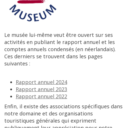
Le
mus
é
e
lui
-
m
ê
me
veut
ê
tre
ouvert
sur
ses
activit
é
s
en
publiant
le
rapport
annuel
et
les
comptes
annuels
condens
é
s
(
en
n
é
erlandais
).
Ces
derniers
se
trouvent
dans
les
pages
suivantes
:
Rapport
annuel
2024
Rapport
annuel
2023
Rapport
annuel
2022
Enfin
,
il
existe
des
associations
sp
é
cifiques
dans
notre
domaine
et
des
organisations
touristiques
g
é
n
é
rales
qui
expriment
publiquement
leur
appr
é
ciation
pour
notre