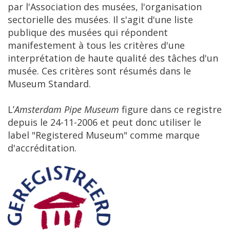
par
l
'
Association
des
mus
é
es
,
l
'
organisation
sectorielle
des
mus
é
es
.
Il
s
'
agit
d
'
une
liste
publique
des
mus
é
es
qui
r
é
pondent
manifestement
à
tous
les
crit
è
res
d
'
une
interpr
é
tation
de
haute
qualit
é
des
t
â
ches
d
'
un
mus
é
e
.
Ces
crit
è
res
sont
r
é
sum
é
s
dans
le
Museum
Standard
.
L’
Amsterdam
Pipe
Museum
figure
dans
ce
registre
depuis
le
24
-
11
-
2006
et
peut
donc
utiliser
le
label
"
Registered
Museum
"
comme
marque
d
'
accr
é
ditation
.