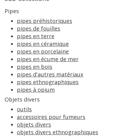
Pipes
pipes
pr
é
historiques
pipes
de
fouilles
pipes
en
terre
pipes
en
c
é
ramique
pipes
en
porcelaine
pipes
en
é
cume
de
mer
pipes
en
bois
pipes
d
'
autres
mat
é
riaux
pipes
ethnographiques
pipes
à
opium
Objets
divers
outils
accessoires
pour
fumeurs
objets
divers
objets
divers
ethnographiques