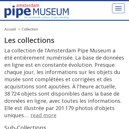
Toggl
naviga
Accueil
Collection
Les
collections
La
collection
de
l
’
Amsterdam
Pipe
Museum
a
é
t
é
enti
è
rement
num
é
ris
é
e
.
La
base
de
donn
é
es
en
ligne
est
en
constante
é
volution
.
Presque
chaque
jour
,
les
informations
sur
les
objets
du
mus
é
e
sont
compl
é
t
é
es
et
corrig
é
es
et
des
acquisitions
sont
ajout
é
es
. À
l
'
heure
actuelle
,
38
724
objets
sont
disponibles
dans
la
base
de
donn
é
es
en
ligne
,
avec
toutes
les
informations
.
Elle
est
illustr
é
e
par
201
179
photos
d
'
objets
uniques
.
…
read
more
Sub
-
Collections