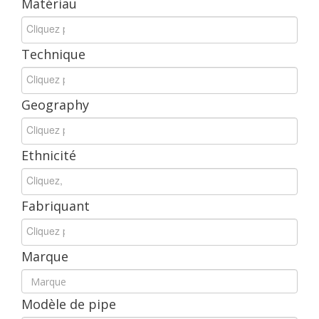
Mat
é
riau
Technique
Geography
Ethnicit
é
Fabriquant
Marque
Mod
è
le
de
pipe