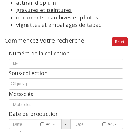
attirail
d
'
opium
gravures
et
peintures
documents
d
'
archives
et
photos
vignettes
et
emballages
de
tabac
Commencez
votre
recherche
Reset
Num
é
ro
de
la
collection
Sous
-
collection
Mots
-
cl
é
s
Date
de
production
-
av
.
J
.-
C
.
av
.
J
.-
C
.