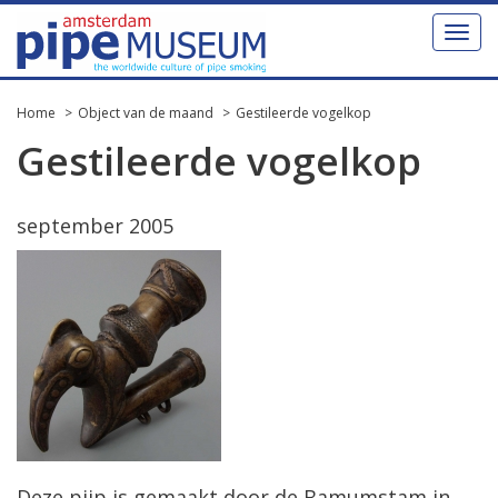
Toggl
naviga
Home
Object van de maand
Gestileerde vogelkop
Gestileerde vogelkop
september 2005
Deze pijp is gemaakt door de Bamumstam in