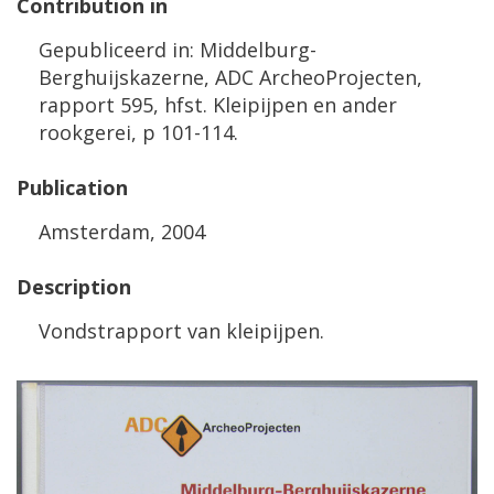
Contribution
in
Gepubliceerd
in
:
Middelburg
-
Berghuijskazerne
,
ADC
ArcheoProjecten
,
rapport
595
,
hfst
.
Kleipijpen
en
ander
rookgerei
,
p
101
-
114
.
Publication
Amsterdam
,
2004
Description
Vondstrapport
van
kleipijpen
.