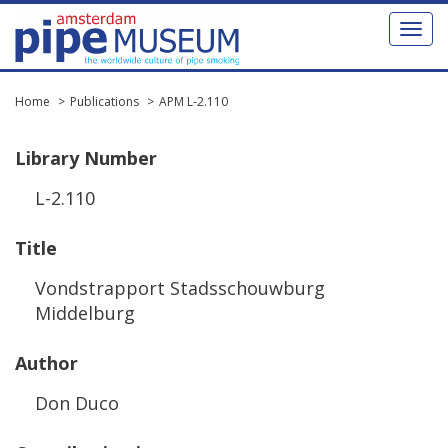
Toggl
naviga
Home
Publications
APM L-2.110
Library
Number
L
-
2
.
110
Title
Vondstrapport
Stadsschouwburg
Middelburg
Author
Don
Duco