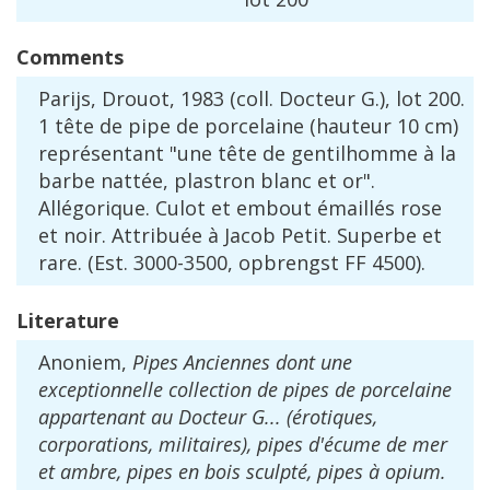
Comments
Parijs
,
Drouot
,
1983
(
coll
.
Docteur
G
.),
lot
200
.
1
t
ê
te
de
pipe
de
porcelaine
(
hauteur
10
cm
)
repr
é
sentant
"
une
t
ê
te
de
gentilhomme
à
la
barbe
natt
é
e
,
plastron
blanc
et
or
".
All
é
gorique
.
Culot
et
embout
é
maill
é
s
rose
et
noir
.
Attribu
é
e
à
Jacob
Petit
.
Superbe
et
rare
. (
Est
.
3000
-
3500
,
opbrengst
FF
4500
).
Literature
Anoniem
,
Pipes
Anciennes
dont
une
exceptionnelle
collection
de
pipes
de
porcelaine
appartenant
au
Docteur
G
... (é
rotiques
,
corporations
,
militaires
),
pipes
d
'é
cume
de
mer
et
ambre
,
pipes
en
bois
sculpt
é,
pipes
à
opium
.