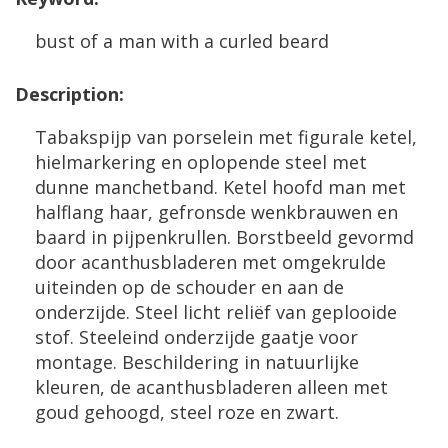
bust
of
a
man
with
a
curled
beard
Description
:
Tabakspijp
van
porselein
met
figurale
ketel
,
hielmarkering
en
oplopende
steel
met
dunne
manchetband
.
Ketel
hoofd
man
met
halflang
haar
,
gefronsde
wenkbrauwen
en
baard
in
pijpenkrullen
.
Borstbeeld
gevormd
door
acanthusbladeren
met
omgekrulde
uiteinden
op
de
schouder
en
aan
de
onderzijde
.
Steel
licht
reli
ë
f
van
geplooide
stof
.
Steeleind
onderzijde
gaatje
voor
montage
.
Beschildering
in
natuurlijke
kleuren
,
de
acanthusbladeren
alleen
met
goud
gehoogd
,
steel
roze
en
zwart
.