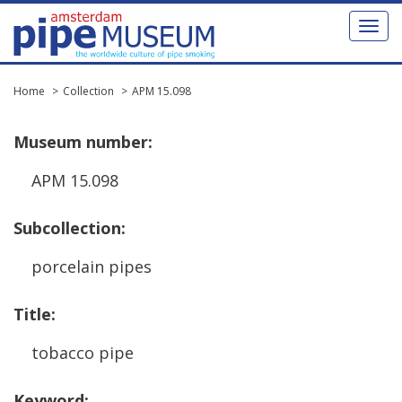
Toggl
naviga
Home
Collection
APM 15.098
Museum
number
:
APM
15
.
098
Subcollection
:
porcelain
pipes
Title
:
tobacco
pipe
Keyword
: