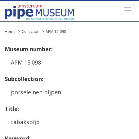
Toggl
naviga
Home
Collection
APM 15.098
Museum
number
:
APM
15
.
098
Subcollection
:
porseleinen
pijpen
Title
:
tabakspijp
Keyword
: