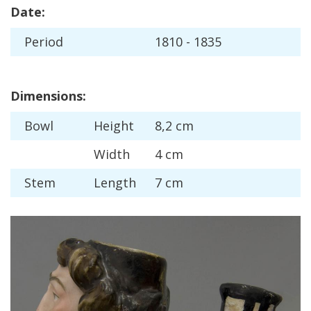
Date
:
Period
1810
-
1835
Dimensions
:
Bowl
Height
8
,
2
cm
Width
4
cm
Stem
Length
7
cm