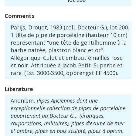
Comments
Parijs
,
Drouot
,
1983
(
coll
.
Docteur
G
.),
lot
200
.
1
t
ê
te
de
pipe
de
porcelaine
(
hauteur
10
cm
)
repr
é
sentant
"
une
t
ê
te
de
gentilhomme
à
la
barbe
natt
é
e
,
plastron
blanc
et
or
".
All
é
gorique
.
Culot
et
embout
é
maill
é
s
rose
et
noir
.
Attribu
é
e
à
Jacob
Petit
.
Superbe
et
rare
. (
Est
.
3000
-
3500
,
opbrengst
FF
4500
).
Literature
Anoniem
,
Pipes
Anciennes
dont
une
exceptionnelle
collection
de
pipes
de
porcelaine
appartenant
au
Docteur
G
... (é
rotiques
,
corporations
,
militaires
),
pipes
d
'é
cume
de
mer
et
ambre
,
pipes
en
bois
sculpt
é,
pipes
à
opium
.