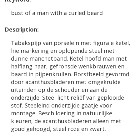
bust
of
a
man
with
a
curled
beard
Description
:
Tabakspijp
van
porselein
met
figurale
ketel
,
hielmarkering
en
oplopende
steel
met
dunne
manchetband
.
Ketel
hoofd
man
met
halflang
haar
,
gefronsde
wenkbrauwen
en
baard
in
pijpenkrullen
.
Borstbeeld
gevormd
door
acanthusbladeren
met
omgekrulde
uiteinden
op
de
schouder
en
aan
de
onderzijde
.
Steel
licht
reli
ë
f
van
geplooide
stof
.
Steeleind
onderzijde
gaatje
voor
montage
.
Beschildering
in
natuurlijke
kleuren
,
de
acanthusbladeren
alleen
met
goud
gehoogd
,
steel
roze
en
zwart
.