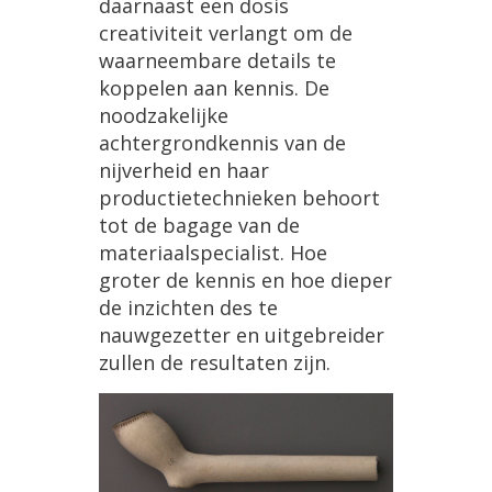
daarnaast
een
dosis
creativiteit
verlangt
om
de
waarneembare
details
te
koppelen
aan
kennis
.
De
noodzakelijke
achtergrondkennis
van
de
nijverheid
en
haar
productietechnieken
behoort
tot
de
bagage
van
de
materiaalspecialist
.
Hoe
groter
de
kennis
en
hoe
dieper
de
inzichten
des
te
nauwgezetter
en
uitgebreider
zullen
de
resultaten
zijn
.