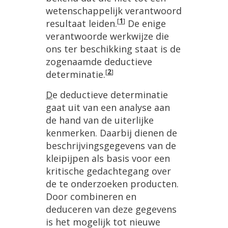
wetenschappelijk
verantwoord
[
1
]
resultaat
leiden
.
De
enige
verantwoorde
werkwijze
die
ons
ter
beschikking
staat
is
de
zogenaamde
deductieve
[
2
]
determinatie
.
D
e
deductieve
determinatie
gaat
uit
van
een
analyse
aan
de
hand
van
de
uiterlijke
kenmerken
.
Daarbij
dienen
de
beschrijvingsgegevens
van
de
kleipijpen
als
basis
voor
een
kritische
gedachtegang
over
de
te
onderzoeken
producten
.
Door
combineren
en
deduceren
van
deze
gegevens
is
het
mogelijk
tot
nieuwe