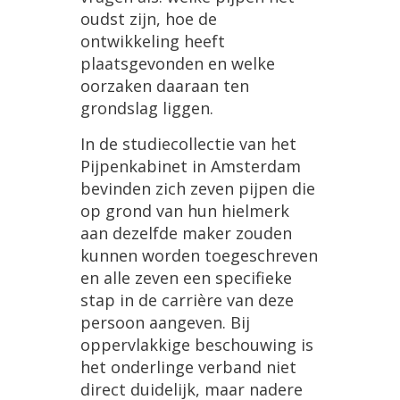
oudst
zijn
,
hoe
de
ontwikkeling
heeft
plaatsgevonden
en
welke
oorzaken
daaraan
ten
grondslag
liggen
.
In
de
studiecollectie
van
het
Pijpenkabinet
in
Amsterdam
bevinden
zich
zeven
pijpen
die
op
grond
van
hun
hielmerk
aan
dezelfde
maker
zouden
kunnen
worden
toegeschreven
en
alle
zeven
een
specifieke
stap
in
de
carri
è
re
van
deze
persoon
aangeven
.
Bij
oppervlakkige
beschouwing
is
het
onderlinge
verband
niet
direct
duidelijk
,
maar
nadere