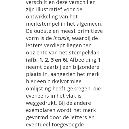
verschilt
en
deze
verschillen
zijn
illustratief
voor
de
ontwikkeling
van
het
merkstempel
in
het
algemeen
.
De
oudste
en
meest
primitieve
vorm
is
de
incusie
,
waarbij
de
letters
verdiept
liggen
ten
opzichte
van
het
stempelvlak
(
afb
.
1
,
2
,
3
en
6
).
Afbeelding
1
neemt
daarbij
een
bijzondere
plaats
in
,
aangezien
het
merk
hier
een
cirkelvormige
omlijsting
heeft
gekregen
,
die
eveneens
in
het
vlak
is
weggedrukt
.
Bij
de
andere
exemplaren
wordt
het
merk
gevormd
door
de
letters
en
eventueel
toegevoegde