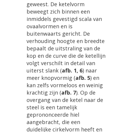
geweest
.
De
ketelvorm
beweegt
zich
binnen
een
inmiddels
gevestigd
scala
van
ovaalvormen
en
is
buitenwaarts
gericht
.
De
verhouding
hoogte
en
breedte
bepaalt
de
uitstraling
van
de
kop
en
de
curve
die
de
ketellijn
volgt
verschilt
in
detail
van
uiterst
slank
(
afb
.
1
,
6
)
naar
meer
knopvormig
(
afb
.
5
)
en
kan
zelfs
vormeloos
en
weinig
krachtig
zijn
(
afb
.
7
).
Op
de
overgang
van
de
ketel
naar
de
steel
is
een
tamelijk
geprononceerde
hiel
aangebracht
,
die
een
duidelijke
cirkelvorm
heeft
en