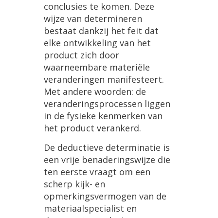
conclusies
te
komen
.
Deze
wijze
van
determineren
bestaat
dankzij
het
feit
dat
elke
ontwikkeling
van
het
product
zich
door
waarneembare
materi
ë
le
veranderingen
manifesteert
.
Met
andere
woorden
:
de
veranderingsprocessen
liggen
in
de
fysieke
kenmerken
van
het
product
verankerd
.
De
deductieve
determinatie
is
een
vrije
benaderingswijze
die
ten
eerste
vraagt
om
een
scherp
kijk
-
en
opmerkingsvermogen
van
de
materiaalspecialist
en