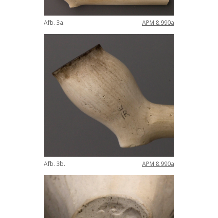
Afb
.
3a
.
APM
8
.
990a
Afb
.
3b
.
APM
8
.
990a