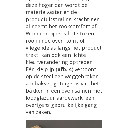
deze
hoger
dan
wordt
de
materie
vaster
en
de
productuitstraling
krachtiger
al
neemt
het
rookcomfort
af
.
Wanneer
tijdens
het
stoken
rook
in
de
oven
komt
of
vliegende
as
langs
het
product
trekt
,
kan
ook
een
lichte
kleurverandering
optreden
.
E
é
n
kleipijp
(
afb
.
4
)
vertoont
op
de
steel
een
weggebroken
aanbaksel
,
getuigenis
van
het
bakken
in
een
oven
samen
met
loodglazuur
aardewerk
,
een
overigens
gebruikelijke
gang
van
zaken
.