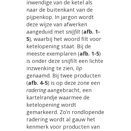
inwendige
van
de
ketel
als
naar
de
buitenkant
van
de
pijpenkop
.
In
jargon
wordt
deze
wijze
van
afwerken
aangeduid
met
snijfilt
(
afb
.
1
-
5
),
waarbij
het
woord
filt
voor
ketelopening
staat
.
Bij
de
meeste
exemplaren
(
afb
.
1
-
5
)
is
onder
deze
snijfilt
een
lichte
inzwenking
te
zien
,
lip
genaamd
.
Bij
twee
producten
(
afb
.
4
-
5
)
is
op
deze
zone
een
radering
aangebracht
,
een
kartelrandje
waarmee
de
ketelopening
wordt
gemarkeerd
.
Zo
’
n
rondlopende
radering
wordt
al
gauw
het
kenmerk
voor
producten
van