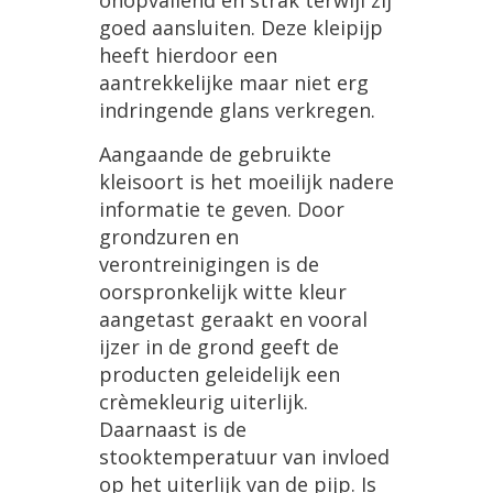
onopvallend
en
strak
terwijl
zij
goed
aansluiten
.
Deze
kleipijp
heeft
hierdoor
een
aantrekkelijke
maar
niet
erg
indringende
glans
verkregen
.
Aangaande
de
gebruikte
kleisoort
is
het
moeilijk
nadere
informatie
te
geven
.
Door
grondzuren
en
verontreinigingen
is
de
oorspronkelijk
witte
kleur
aangetast
geraakt
en
vooral
ijzer
in
de
grond
geeft
de
producten
geleidelijk
een
cr
è
mekleurig
uiterlijk
.
Daarnaast
is
de
stooktemperatuur
van
invloed
op
het
uiterlijk
van
de
pijp
.
Is