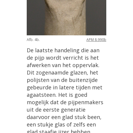
Afb
.
4b
.
APM
8
.
990b
De
laatste
handeling
die
aan
de
pijp
wordt
verricht
is
het
afwerken
van
het
oppervlak
.
Dit
zogenaamde
glazen
,
het
polijsten
van
de
buitenzijde
gebeurde
in
latere
tijden
met
agaatsteen
.
Het
is
goed
mogelijk
dat
de
pijpenmakers
uit
de
eerste
generatie
daarvoor
een
glad
stuk
been
,
een
stukje
glas
of
zelfs
een
glad
staafje
ijzer
hebben