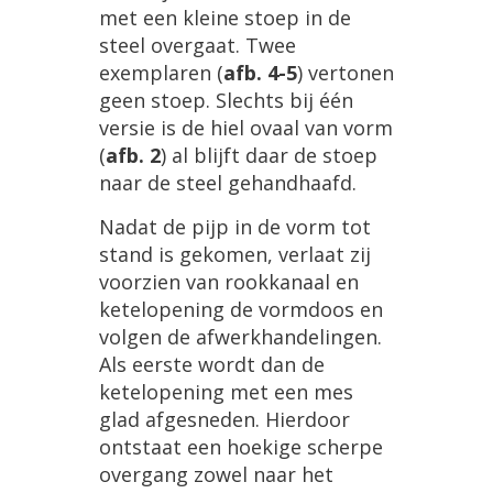
met
een
kleine
stoep
in
de
steel
overgaat
.
Twee
exemplaren
(
afb
.
4
-
5
)
vertonen
geen
stoep
.
Slechts
bij
éé
n
versie
is
de
hiel
ovaal
van
vorm
(
afb
.
2
)
al
blijft
daar
de
stoep
naar
de
steel
gehandhaafd
.
Nadat
de
pijp
in
de
vorm
tot
stand
is
gekomen
,
verlaat
zij
voorzien
van
rookkanaal
en
ketelopening
de
vormdoos
en
volgen
de
afwerkhandelingen
.
Als
eerste
wordt
dan
de
ketelopening
met
een
mes
glad
afgesneden
.
Hierdoor
ontstaat
een
hoekige
scherpe
overgang
zowel
naar
het