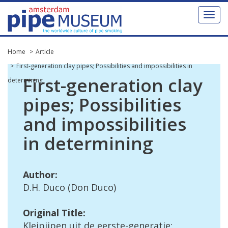
Toggl
naviga
Home
Article
First-generation clay pipes; Possibilities and impossibilities in
First
-
generation
clay
determining
pipes
;
Possibilities
and
impossibilities
in
determining
Author
:
D
.
H
.
Duco
(
Don
Duco
)
Original
Title
:
Kleipijpen
uit
de
eerste
-
generatie
;