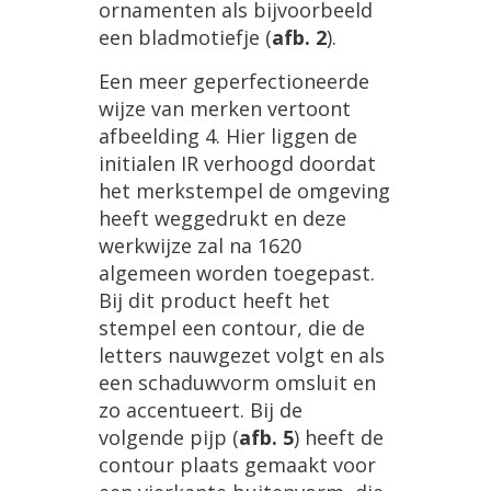
ornamenten
als
bijvoorbeeld
een
bladmotiefje
(
afb
.
2
).
Een
meer
geperfectioneerde
wijze
van
merken
vertoont
afbeelding
4
.
Hier
liggen
de
initialen
IR
verhoogd
doordat
het
merkstempel
de
omgeving
heeft
weggedrukt
en
deze
werkwijze
zal
na
1620
algemeen
worden
toegepast
.
Bij
dit
product
heeft
het
stempel
een
contour
,
die
de
letters
nauwgezet
volgt
en
als
een
schaduwvorm
omsluit
en
zo
accentueert
.
Bij
de
volgende
pijp
(
afb
.
5
)
heeft
de
contour
plaats
gemaakt
voor