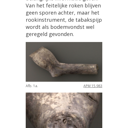
Van
het
feitelijke
roken
blijven
geen
sporen
achter
,
maar
het
rookinstrument
,
de
tabakspijp
wordt
als
bodemvondst
wel
geregeld
gevonden
.
Afb
.
1a
.
APM
15
.
983