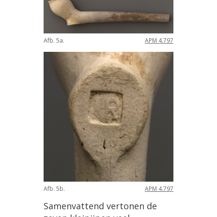
Afb
.
5a
.
APM
4
.
797
Afb
.
5b
.
APM
4
.
797
Samenvattend
vertonen
de