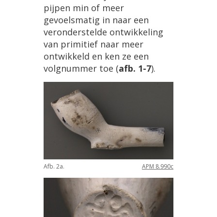
pijpen
min
of
meer
gevoelsmatig
in
naar
een
veronderstelde
ontwikkeling
van
primitief
naar
meer
ontwikkeld
en
ken
ze
een
volgnummer
toe
(
afb
.
1
-
7
).
Afb
.
2a
.
APM
8
.
990c