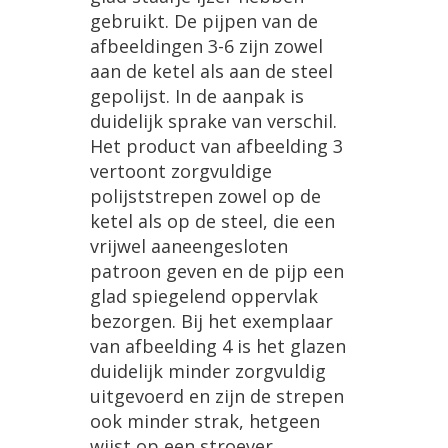
gebruikt
.
De
pijpen
van
de
afbeeldingen
3
-
6
zijn
zowel
aan
de
ketel
als
aan
de
steel
gepolijst
.
In
de
aanpak
is
duidelijk
sprake
van
verschil
.
Het
product
van
afbeelding
3
vertoont
zorgvuldige
polijststrepen
zowel
op
de
ketel
als
op
de
steel
,
die
een
vrijwel
aaneengesloten
patroon
geven
en
de
pijp
een
glad
spiegelend
oppervlak
bezorgen
.
Bij
het
exemplaar
van
afbeelding
4
is
het
glazen
duidelijk
minder
zorgvuldig
uitgevoerd
en
zijn
de
strepen
ook
minder
strak
,
hetgeen
wijst
op
een
stroever