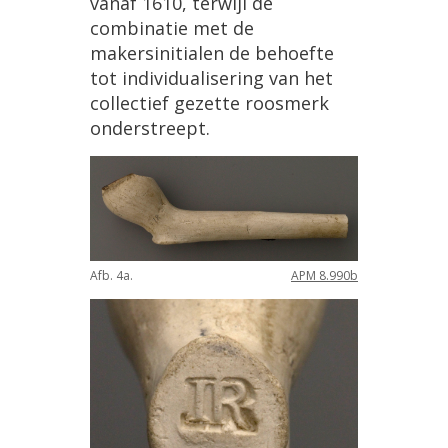
vanaf
1610
,
terwijl
de
combinatie
met
de
makersinitialen
de
behoefte
tot
individualisering
van
het
collectief
gezette
roosmerk
onderstreept
.
Afb
.
4a
.
APM
8
.
990b