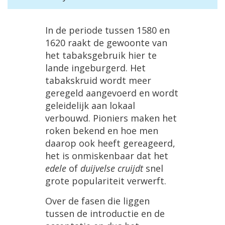
In
de
periode
tussen
1580
en
1620
raakt
de
gewoonte
van
het
tabaksgebruik
hier
te
lande
ingeburgerd
.
Het
tabakskruid
wordt
meer
geregeld
aangevoerd
en
wordt
geleidelijk
aan
lokaal
verbouwd
.
Pioniers
maken
het
roken
bekend
en
hoe
men
daarop
ook
heeft
gereageerd
,
het
is
onmiskenbaar
dat
het
edele
of
duijvelse
cruijdt
snel
grote
populariteit
verwerft
.
Over
de
fasen
die
liggen
tussen
de
introductie
en
de