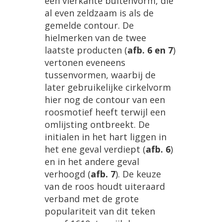
een
vierkante
buitenvorm
,
die
al
even
zeldzaam
is
als
de
gemelde
contour
.
De
hielmerken
van
de
twee
laatste
producten
(
afb
.
6
en
7
)
vertonen
eveneens
tussenvormen
,
waarbij
de
later
gebruikelijke
cirkelvorm
hier
nog
de
contour
van
een
roosmotief
heeft
terwijl
een
omlijsting
ontbreekt
.
De
initialen
in
het
hart
liggen
in
het
ene
geval
verdiept
(
afb
.
6
)
en
in
het
andere
geval
verhoogd
(
afb
.
7
).
De
keuze
van
de
roos
houdt
uiteraard
verband
met
de
grote
populariteit
van
dit
teken