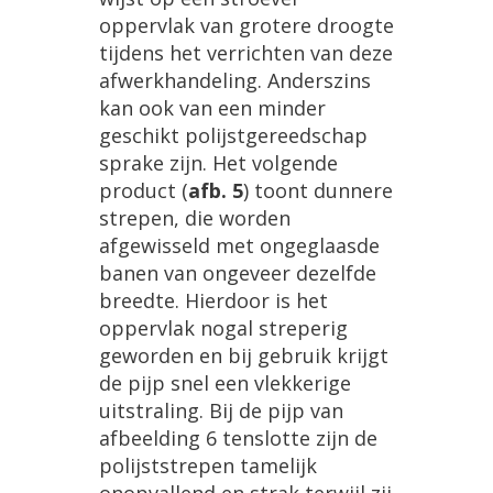
oppervlak
van
grotere
droogte
tijdens
het
verrichten
van
deze
afwerkhandeling
.
Anderszins
kan
ook
van
een
minder
geschikt
polijstgereedschap
sprake
zijn
.
Het
volgende
product
(
afb
.
5
)
toont
dunnere
strepen
,
die
worden
afgewisseld
met
ongeglaasde
banen
van
ongeveer
dezelfde
breedte
.
Hierdoor
is
het
oppervlak
nogal
streperig
geworden
en
bij
gebruik
krijgt
de
pijp
snel
een
vlekkerige
uitstraling
.
Bij
de
pijp
van
afbeelding
6
tenslotte
zijn
de
polijststrepen
tamelijk