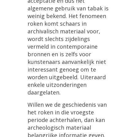
acceptatie
en
dus
het
algemene
gebruik
van
tabak
is
weinig
bekend
.
Het
fenomeen
roken
komt
schaars
in
archivalisch
materiaal
voor
,
wordt
slechts
zijdelings
vermeld
in
contemporaine
bronnen
en
is
zelfs
voor
kunstenaars
aanvankelijk
niet
interessant
genoeg
om
te
worden
uitgebeeld
.
Uiteraard
enkele
uitzonderingen
daargelaten
.
Willen
we
de
geschiedenis
van
het
roken
in
die
vroegste
periode
achterhalen
,
dan
kan
archeologisch
materiaal
belangrijke
informatie
geven
.