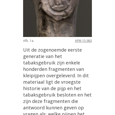
Afb
.
1a
.
APM
15
.
983
Uit
de
zogenoemde
eerste
generatie
van
het
tabaksgebruik
zijn
enkele
honderden
fragmenten
van
kleipijpen
overgeleverd
.
In
dit
materiaal
ligt
de
vroegste
historie
van
de
pijp
en
het
tabaksgebruik
besloten
en
het
zijn
deze
fragmenten
die
antwoord
kunnen
geven
op
vragen
als
:
welke
pijpen
het