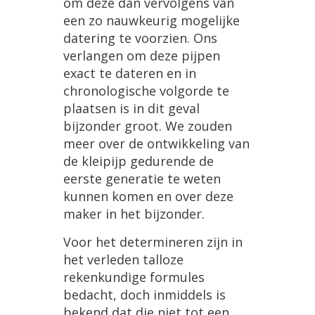
om
deze
dan
vervolgens
van
een
zo
nauwkeurig
mogelijke
datering
te
voorzien
.
Ons
verlangen
om
deze
pijpen
exact
te
dateren
en
in
chronologische
volgorde
te
plaatsen
is
in
dit
geval
bijzonder
groot
.
We
zouden
meer
over
de
ontwikkeling
van
de
kleipijp
gedurende
de
eerste
generatie
te
weten
kunnen
komen
en
over
deze
maker
in
het
bijzonder
.
Voor
het
determineren
zijn
in
het
verleden
talloze
rekenkundige
formules
bedacht
,
doch
inmiddels
is
bekend
dat
die
niet
tot
een