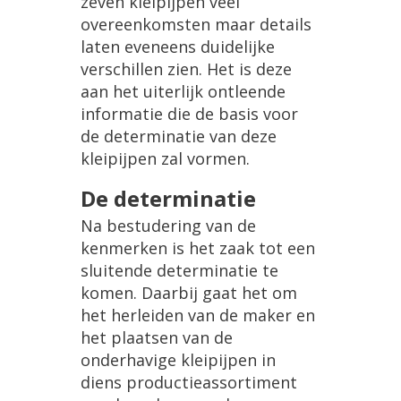
zeven
kleipijpen
veel
overeenkomsten
maar
details
laten
eveneens
duidelijke
verschillen
zien
.
Het
is
deze
aan
het
uiterlijk
ontleende
informatie
die
de
basis
voor
de
determinatie
van
deze
kleipijpen
zal
vormen
.
De
determinatie
Na
bestudering
van
de
kenmerken
is
het
zaak
tot
een
sluitende
determinatie
te
komen
.
Daarbij
gaat
het
om
het
herleiden
van
de
maker
en
het
plaatsen
van
de
onderhavige
kleipijpen
in
diens
productieassortiment