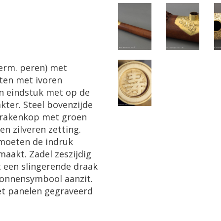
erm. peren) met
ten met ivoren
n eindstuk met op de
kter. Steel bovenzijde
 drakenkop met groen
en zilveren zetting.
moeten de indruk
aakt. Zadel zeszijdig
 een slingerende draak
 zonnensymbool aanzit.
et panelen gegraveerd