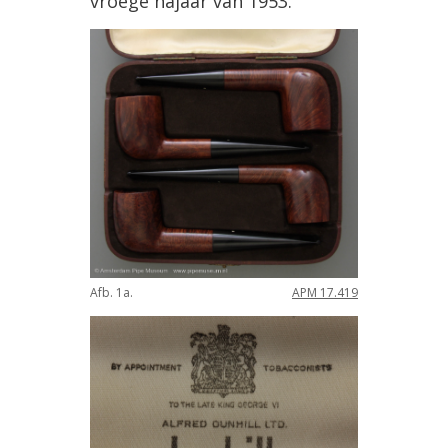
vroege najaar van 1953.
Afb. 1a.
APM 17.419