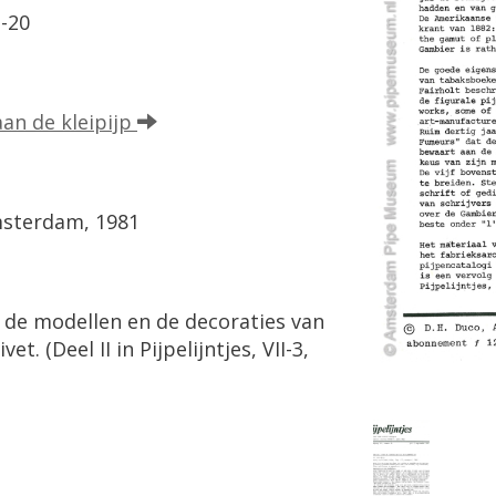
1
-
20
aan
de
kleipijp
sterdam
,
1981
,
de
modellen
en
de
decoraties
van
ivet
. (
Deel
II
in
Pijpelijntjes
,
VII
-
3
,