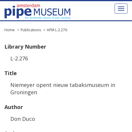
Toggl
naviga
Home
Publications
APM L-2.276
Library
Number
L
-
2
.
276
Title
Niemeyer
opent
nieuw
tabaksmuseum
in
Groningen
Author
Don
Duco