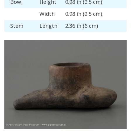
Bowl
Height
0
.
98
in
(
2
.
5
cm
)
Width
0
.
98
in
(
2
.
5
cm
)
Stem
Length
2
.
36
in
(
6
cm
)