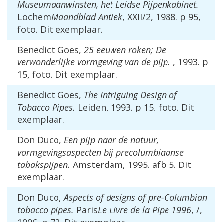
Museumaanwinsten
,
het
Leidse
Pijpenkabinet
.
Lochem
Maandblad
Antiek
,
XXII
/
2
,
1988
.
p
95
,
foto
.
Dit
exemplaar
.
Benedict
Goes
,
25
eeuwen
roken
;
De
verwonderlijke
vormgeving
van
de
pijp
.
,
1993
.
p
15
,
foto
.
Dit
exemplaar
.
Benedict
Goes
,
The
Intriguing
Design
of
Tobacco
Pipes
.
Leiden
,
1993
.
p
15
,
foto
.
Dit
exemplaar
.
Don
Duco
,
Een
pijp
naar
de
natuur
,
vormgevingsaspecten
bij
precolumbiaanse
tabakspijpen
.
Amsterdam
,
1995
.
afb
5
.
Dit
exemplaar
.
Don
Duco
,
Aspects
of
designs
of
pre
-
Columbian
tobacco
pipes
.
Paris
Le
Livre
de
la
Pipe
1996
, /,
1996
.
p
72
.
Dit
exemplaar
.