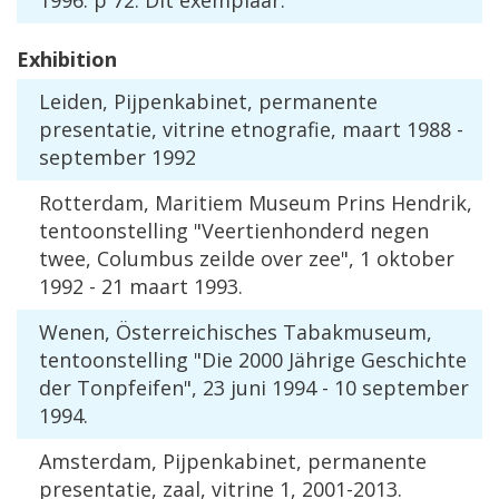
Exhibition
Leiden
,
Pijpenkabinet
,
permanente
presentatie
,
vitrine
etnografie
,
maart
1988
-
september
1992
Rotterdam
,
Maritiem
Museum
Prins
Hendrik
,
tentoonstelling
"
Veertienhonderd
negen
twee
,
Columbus
zeilde
over
zee
",
1
oktober
1992
-
21
maart
1993
.
Wenen
, Ö
sterreichisches
Tabakmuseum
,
tentoonstelling
"
Die
2000
J
ä
hrige
Geschichte
der
Tonpfeifen
",
23
juni
1994
-
10
september
1994
.
Amsterdam
,
Pijpenkabinet
,
permanente
presentatie
,
zaal
,
vitrine
1
,
2001
-
2013
.