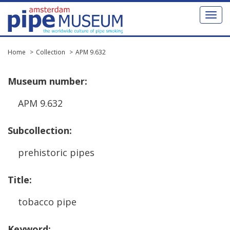
Toggl
naviga
Home
Collection
APM 9.632
Museum
number
:
APM
9
.
632
Subcollection
:
prehistoric
pipes
Title
:
tobacco
pipe
Keyword
: