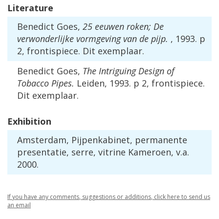
Literature
Benedict
Goes
,
25
eeuwen
roken
;
De
verwonderlijke
vormgeving
van
de
pijp
.
,
1993
.
p
2
,
frontispiece
.
Dit
exemplaar
.
Benedict
Goes
,
The
Intriguing
Design
of
Tobacco
Pipes
.
Leiden
,
1993
.
p
2
,
frontispiece
.
Dit
exemplaar
.
Exhibition
Amsterdam
,
Pijpenkabinet
,
permanente
presentatie
,
serre
,
vitrine
Kameroen
,
v
.
a
.
2000
.
If
you
have
any
comments
,
suggestions
or
additions
,
click
here
to
send
us
an
email