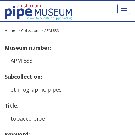
Toggl
naviga
Home
Collection
APM 833
Museum
number
:
APM
833
Subcollection
:
ethnographic
pipes
Title
:
tobacco
pipe
Keyword
: