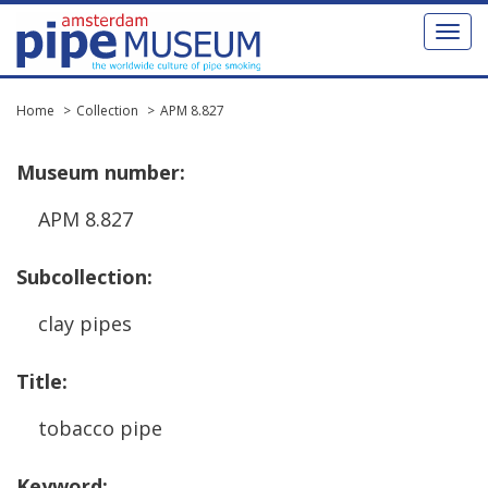
Toggl
naviga
Home
Collection
APM 8.827
Museum
number
:
APM
8
.
827
Subcollection
:
clay
pipes
Title
:
tobacco
pipe
Keyword
: