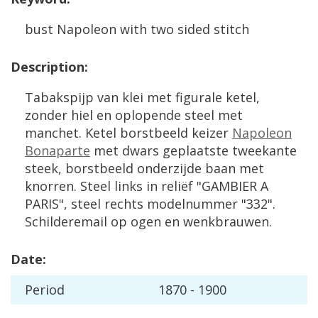
bust
Napoleon
with
two
sided
stitch
Description
:
Tabakspijp
van
klei
met
figurale
ketel
,
zonder
hiel
en
oplopende
steel
met
manchet
.
Ketel
borstbeeld
keizer
Napoleon
Bonaparte
met
dwars
geplaatste
tweekante
steek
,
borstbeeld
onderzijde
baan
met
knorren
.
Steel
links
in
reli
ë
f
"
GAMBIER
A
PARIS
",
steel
rechts
modelnummer
"
332
".
Schilderemail
op
ogen
en
wenkbrauwen
.
Date
:
Period
1870
-
1900