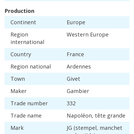
Production
Continent
Europe
Region
Western
Europe
international
Country
France
Region
national
Ardennes
Town
Givet
Maker
Gambier
Trade
number
332
Trade
name
Napol
é
on
,
t
ê
te
grande
Mark
JG
(
stempel
,
manchet