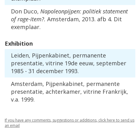
Don
Duco
,
Napoleonpijpen
:
politiek
statement
of
rage
-
item
?.
Amsterdam
,
2013
.
afb
4
.
Dit
exemplaar
.
Exhibition
Leiden
,
Pijpenkabinet
,
permanente
presentatie
,
vitrine
19de
eeuw
,
september
1985
-
31
december
1993
.
Amsterdam
,
Pijpenkabinet
,
permanente
presentatie
,
achterkamer
,
vitrine
Frankrijk
,
v
.
a
.
1999
.
If
you
have
any
comments
,
suggestions
or
additions
,
click
here
to
send
us
an
email