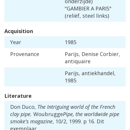
onderzijde
)
"
GAMBIER
A
PARIS
"
(
reli
ë
f
,
steel
links
)
Acquisition
Year
1985
Provenance
Parijs
,
Denise
Corbier
,
antiquaire
Parijs
,
antiekhandel
,
1985
Literature
Don
Duco
,
The
Intriguing
world
of
the
French
clay
pipe
.
Woubrugge
Pipe
,
the
worldwide
pipe
smoke
'
s
magazine
,
10
/
2
,
1999
.
p
16
.
Dit
exemplaar
.