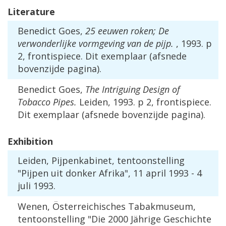
Literature
Benedict
Goes
,
25
eeuwen
roken
;
De
verwonderlijke
vormgeving
van
de
pijp
.
,
1993
.
p
2
,
frontispiece
.
Dit
exemplaar
(
afsnede
bovenzijde
pagina
).
Benedict
Goes
,
The
Intriguing
Design
of
Tobacco
Pipes
.
Leiden
,
1993
.
p
2
,
frontispiece
.
Dit
exemplaar
(
afsnede
bovenzijde
pagina
).
Exhibition
Leiden
,
Pijpenkabinet
,
tentoonstelling
"
Pijpen
uit
donker
Afrika
",
11
april
1993
-
4
juli
1993
.
Wenen
, Ö
sterreichisches
Tabakmuseum
,
tentoonstelling
"
Die
2000
J
ä
hrige
Geschichte