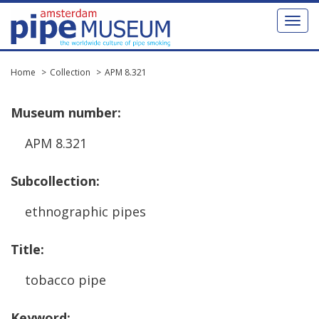
Toggl
naviga
Home
Collection
APM 8.321
Museum
number
:
APM
8
.
321
Subcollection
:
ethnographic
pipes
Title
:
tobacco
pipe
Keyword
: