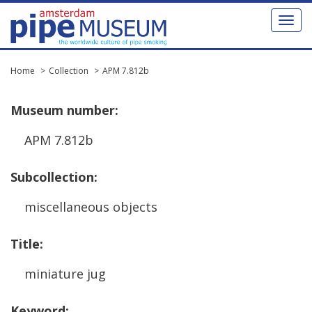
Toggl
naviga
Home
Collection
APM 7.812b
Museum
number
:
APM
7
.
812b
Subcollection
:
miscellaneous
objects
Title
:
miniature
jug
Keyword
: