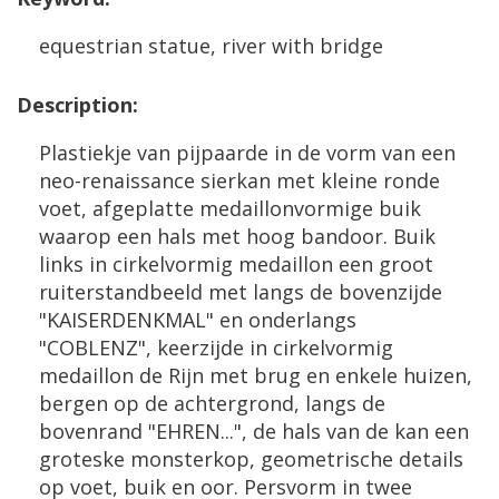
equestrian
statue
,
river
with
bridge
Description
:
Plastiekje
van
pijpaarde
in
de
vorm
van
een
neo
-
renaissance
sierkan
met
kleine
ronde
voet
,
afgeplatte
medaillonvormige
buik
waarop
een
hals
met
hoog
bandoor
.
Buik
links
in
cirkelvormig
medaillon
een
groot
ruiterstandbeeld
met
langs
de
bovenzijde
"
KAISERDENKMAL
"
en
onderlangs
"
COBLENZ
",
keerzijde
in
cirkelvormig
medaillon
de
Rijn
met
brug
en
enkele
huizen
,
bergen
op
de
achtergrond
,
langs
de
bovenrand
"
EHREN
...",
de
hals
van
de
kan
een
groteske
monsterkop
,
geometrische
details
op
voet
,
buik
en
oor
.
Persvorm
in
twee