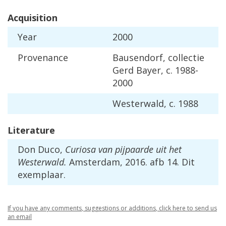
Acquisition
Year
2000
Provenance
Bausendorf
,
collectie
Gerd
Bayer
,
c
.
1988
-
2000
Westerwald
,
c
.
1988
Literature
Don
Duco
,
Curiosa
van
pijpaarde
uit
het
Westerwald
.
Amsterdam
,
2016
.
afb
14
.
Dit
exemplaar
.
If
you
have
any
comments
,
suggestions
or
additions
,
click
here
to
send
us
an
email