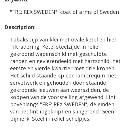
"
FRE
:
REX
SWEDEN
",
coat
of
arms
of
Sweden
Description
:
Tabakspijp
van
klei
met
ovale
ketel
en
hiel
.
Filtradering
.
Ketel
steelzijde
in
reli
ë
f
gekroond
wapenschild
met
geschulpte
randen
en
gevierendeeld
met
hartschild
,
het
eerste
en
vierde
kwartier
met
drie
kronen
.
Het
schild
staande
op
een
lambrequin
met
servetwerk
en
gehouden
door
staande
gekroonde
leeuwen
aan
weerszijden
,
de
koppen
van
de
voorstelling
afgewend
.
Lint
bovenlangs
"
FRE
:
REX
SWEDEN
",
de
einden
van
het
lint
ingeknipt
en
slingerend
.
Geen
bijmerk
.
Steel
in
reli
ë
f
schelpjes
.