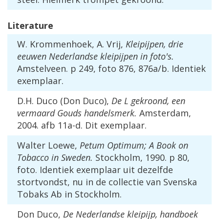
Literature
W
.
Krommenhoek
,
A
.
Vrij
,
Kleipijpen
,
drie
eeuwen
Nederlandse
kleipijpen
in
foto
'
s
.
Amstelveen
.
p
249
,
foto
876
,
876a
/
b
.
Identiek
exemplaar
.
D
.
H
.
Duco
(
Don
Duco
),
De
L
gekroond
,
een
vermaard
Gouds
handelsmerk
.
Amsterdam
,
2004
.
afb
11a
-
d
.
Dit
exemplaar
.
Walter
Loewe
,
Petum
Optimum
;
A
Book
on
Tobacco
in
Sweden
.
Stockholm
,
1990
.
p
80
,
foto
.
Identiek
exemplaar
uit
dezelfde
stortvondst
,
nu
in
de
collectie
van
Svenska
Tobaks
Ab
in
Stockholm
.
Don
Duco
,
De
Nederlandse
kleipijp
,
handboek