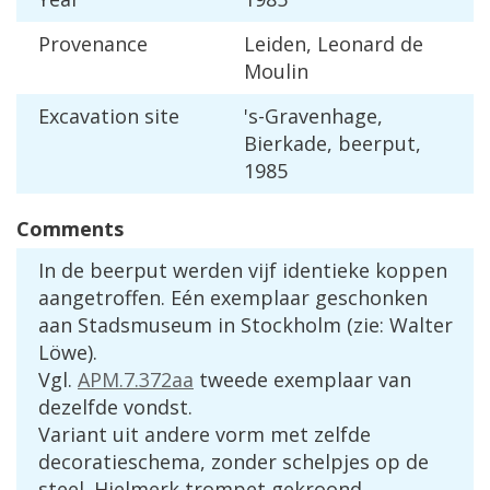
Provenance
Leiden
,
Leonard
de
Moulin
Excavation
site
'
s
-
Gravenhage
,
Bierkade
,
beerput
,
1985
Comments
In
de
beerput
werden
vijf
identieke
koppen
aangetroffen
.
E
é
n
exemplaar
geschonken
aan
Stadsmuseum
in
Stockholm
(
zie
:
Walter
L
ö
we
).
Vgl
.
APM
.
7
.
372aa
tweede
exemplaar
van
dezelfde
vondst
.
Variant
uit
andere
vorm
met
zelfde
decoratieschema
,
zonder
schelpjes
op
de
steel
.
Hielmerk
trompet
gekroond
.