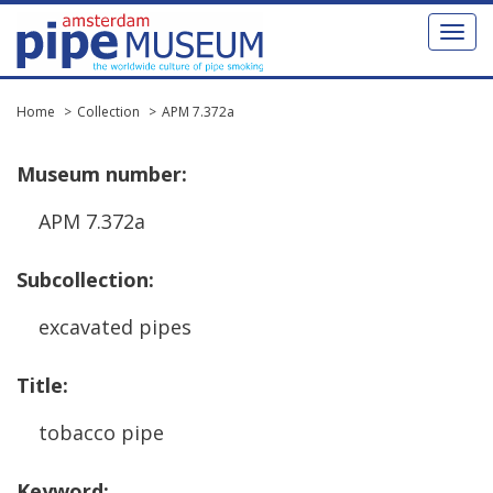
Toggl
naviga
Home
Collection
APM 7.372a
Museum
number
:
APM
7
.
372a
Subcollection
:
excavated
pipes
Title
:
tobacco
pipe
Keyword
: