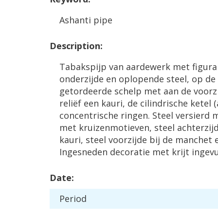
Ashanti
pipe
Description
:
Tabakspijp
van
aardewerk
met
figura
onderzijde
en
oplopende
steel
,
op
de
getordeerde
schelp
met
aan
de
voorz
reli
ë
f
een
kauri
,
de
cilindrische
ketel
(
concentrische
ringen
.
Steel
versierd
m
met
kruizenmotieven
,
steel
achterzij
kauri
,
steel
voorzijde
bij
de
manchet
Ingesneden
decoratie
met
krijt
ingev
Date
:
Period