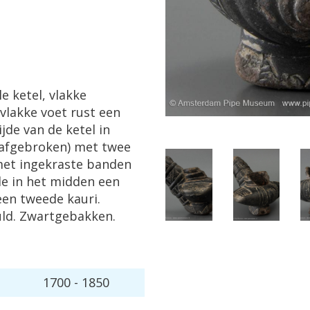
le
ketel
,
vlakke
vlakke
voet
rust
een
ijde
van
de
ketel
in
afgebroken
)
met
twee
et
ingekraste
banden
de
in
het
midden
een
een
tweede
kauri
.
uld
.
Zwartgebakken
.
1700
-
1850