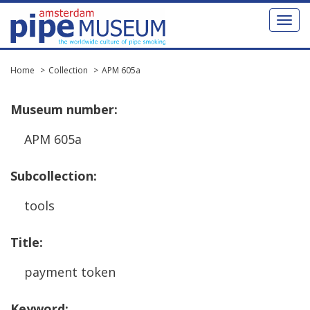
Toggl
naviga
Home
Collection
APM 605a
Museum
number
:
APM
605a
Subcollection
:
tools
Title
:
payment
token
Keyword
: