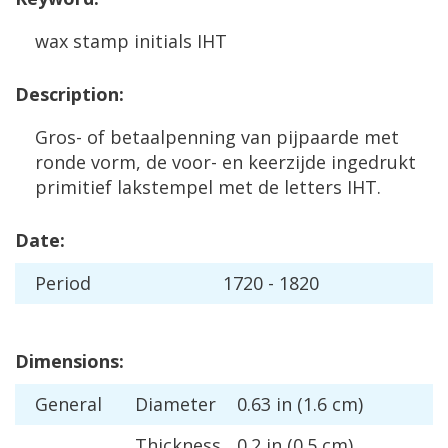
wax
stamp
initials
IHT
Description
:
Gros
-
of
betaalpenning
van
pijpaarde
met
ronde
vorm
,
de
voor
-
en
keerzijde
ingedrukt
primitief
lakstempel
met
de
letters
IHT
.
Date
:
Period
1720
-
1820
Dimensions
:
General
Diameter
0
.
63
in
(
1
.
6
cm
)
Thickness
0
.
2
in
(
0
.
5
cm
)