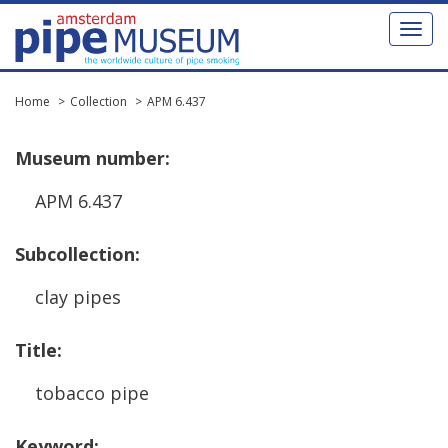
Toggl
naviga
Home
Collection
APM 6.437
Museum
number
:
APM
6
.
437
Subcollection
:
clay
pipes
Title
:
tobacco
pipe
Keyword
: