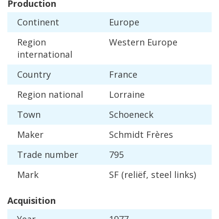
Production
Continent
Europe
Region
Western
Europe
international
Country
France
Region
national
Lorraine
Town
Schoeneck
Maker
Schmidt
Fr
è
res
Trade
number
795
Mark
SF
(
reli
ë
f
,
steel
links
)
Acquisition