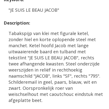
"
JE
SUIS
LE
BEAU
JACOB
"
Description
:
Tabakspijp
van
klei
met
figurale
ketel
,
zonder
hiel
en
korte
oplopende
steel
met
manchet
.
Ketel
hoofd
Jacob
met
lange
uitwaaierende
baard
en
tulband
met
tekstlint
"
JE
SUIS
LE
BEAU
JACOB
",
rechts
twee
afhangende
kwasten
.
Steel
onderzijde
weerszijden
in
reli
ë
f
in
rechthoekig
naamschild
"
JACOB
",
links
"
SF
",
rechts
"
795
".
Schilderemail
in
geel
,
paars
,
blauw
,
wit
en
zwart
.
Oorspronkelijk
roer
van
weischselhout
met
caoutchouc
eindstuk
met
afgeplatte
beet
.