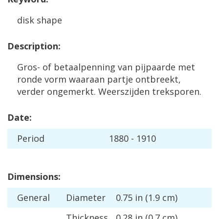
disk
shape
Description
:
Gros
-
of
betaalpenning
van
pijpaarde
met
ronde
vorm
waaraan
partje
ontbreekt
,
verder
ongemerkt
.
Weerszijden
treksporen
.
Date
:
Period
1880
-
1910
Dimensions
:
General
Diameter
0
.
75
in
(
1
.
9
cm
)
Thickness
0
.
28
in
(
0
.
7
cm
)