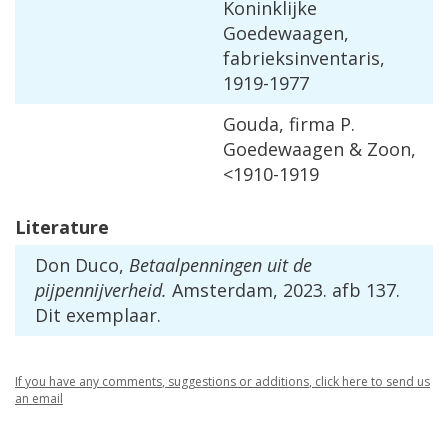
Koninklijke
Goedewaagen
,
fabrieksinventaris
,
1919
-
1977
Gouda
,
firma
P
.
Goedewaagen
&
Zoon
,
<
1910
-
1919
Literature
Don
Duco
,
Betaalpenningen
uit
de
pijpennijverheid
.
Amsterdam
,
2023
.
afb
137
.
Dit
exemplaar
.
If
you
have
any
comments
,
suggestions
or
additions
,
click
here
to
send
us
an
email