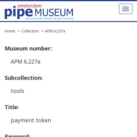
Toggl
naviga
Home
Collection
APM 6.227a
Museum
number
:
APM
6
.
227a
Subcollection
:
tools
Title
:
payment
token
Keyword
: