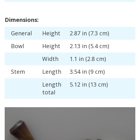
Dimensions
:
General
Height
2
.
87
in
(
7
.
3
cm
)
Bowl
Height
2
.
13
in
(
5
.
4
cm
)
Width
1
.
1
in
(
2
.
8
cm
)
Stem
Length
3
.
54
in
(
9
cm
)
Length
5
.
12
in
(
13
cm
)
total