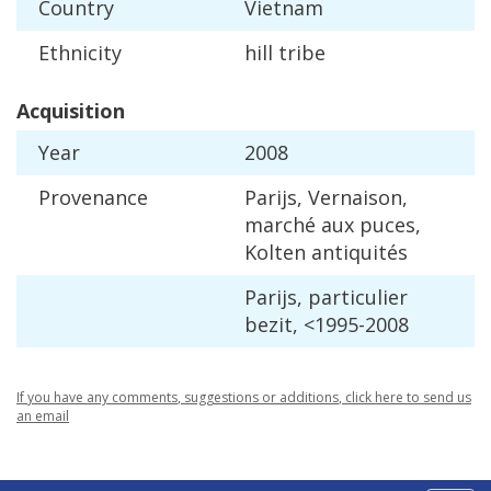
Country
Vietnam
Ethnicity
hill
tribe
Acquisition
Year
2008
Provenance
Parijs
,
Vernaison
,
march
é
aux
puces
,
Kolten
antiquit
é
s
Parijs
,
particulier
bezit
, <
1995
-
2008
If
you
have
any
comments
,
suggestions
or
additions
,
click
here
to
send
us
an
email