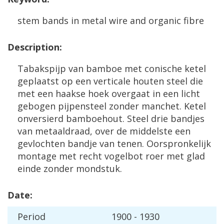
stem
bands
in
metal
wire
and
organic
fibre
Description
:
Tabakspijp
van
bamboe
met
conische
ketel
geplaatst
op
een
verticale
houten
steel
die
met
een
haakse
hoek
overgaat
in
een
licht
gebogen
pijpensteel
zonder
manchet
.
Ketel
onversierd
bamboehout
.
Steel
drie
bandjes
van
metaaldraad
,
over
de
middelste
een
gevlochten
bandje
van
tenen
.
Oorspronkelijk
montage
met
recht
vogelbot
roer
met
glad
einde
zonder
mondstuk
.
Date
:
Period
1900
-
1930