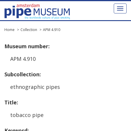
Toggl
naviga
Home
Collection
APM 4.910
Museum
number
:
APM
4
.
910
Subcollection
:
ethnographic
pipes
Title
:
tobacco
pipe
Keyword
: