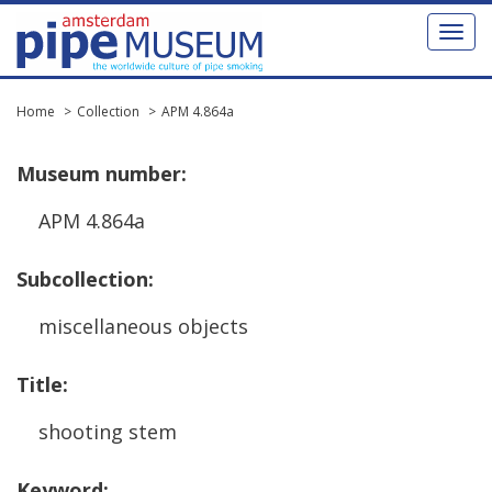
Toggl
naviga
Home
Collection
APM 4.864a
Museum
number
:
APM
4
.
864a
Subcollection
:
miscellaneous
objects
Title
:
shooting
stem
Keyword
: