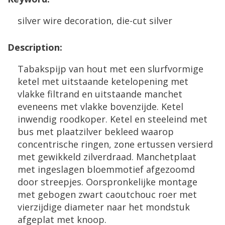
silver
wire
decoration
,
die
-
cut
silver
Description
:
Tabakspijp
van
hout
met
een
slurfvormige
ketel
met
uitstaande
ketelopening
met
vlakke
filtrand
en
uitstaande
manchet
eveneens
met
vlakke
bovenzijde
.
Ketel
inwendig
roodkoper
.
Ketel
en
steeleind
met
bus
met
plaatzilver
bekleed
waarop
concentrische
ringen
,
zone
ertussen
versierd
met
gewikkeld
zilverdraad
.
Manchetplaat
met
ingeslagen
bloemmotief
afgezoomd
door
streepjes
.
Oorspronkelijke
montage
met
gebogen
zwart
caoutchouc
roer
met
vierzijdige
diameter
naar
het
mondstuk
afgeplat
met
knoop
.