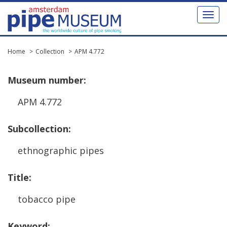
Toggl
naviga
Home
Collection
APM 4.772
Museum
number
:
APM
4
.
772
Subcollection
:
ethnographic
pipes
Title
:
tobacco
pipe
Keyword
: