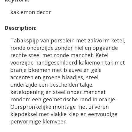
kakiemon
decor
Description
:
Tabakspijp
van
porselein
met
zakvorm
ketel
,
ronde
onderzijde
zonder
hiel
en
opgaande
rechte
steel
met
ronde
manchet
.
Ketel
voorzijde
handgeschilderd
kakiemon
tak
met
oranje
bloemen
met
blauwe
en
gele
accenten
en
groene
blaadjes
,
steel
onderzijde
een
bescheiden
takje
,
ketelopening
en
steel
onder
manchet
rondom
een
geometrische
rand
in
oranje
.
Oorspronkelijke
montage
met
zilveren
klepdeksel
met
vlakke
klep
en
eenvoudige
penvormige
klemveer
.