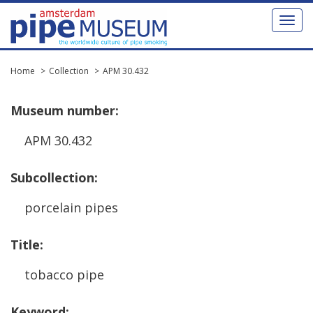
Toggl
naviga
Home
Collection
APM 30.432
Museum
number
:
APM
30
.
432
Subcollection
:
porcelain
pipes
Title
:
tobacco
pipe
Keyword
: