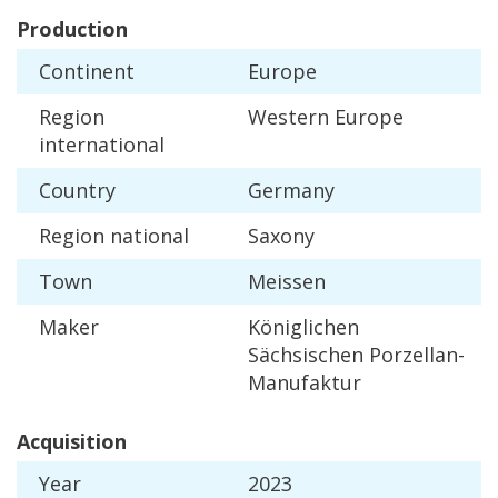
Production
Continent
Europe
Region
Western
Europe
international
Country
Germany
Region
national
Saxony
Town
Meissen
Maker
K
ö
niglichen
S
ä
chsischen
Porzellan
-
Manufaktur
Acquisition
Year
2023