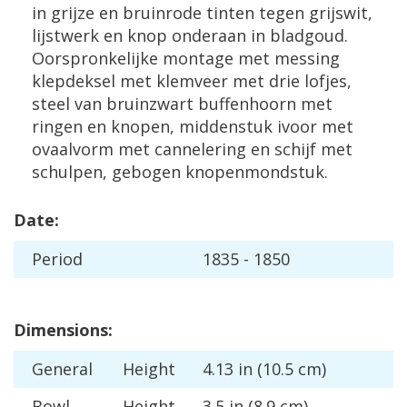
in
grijze
en
bruinrode
tinten
tegen
grijswit
,
lijstwerk
en
knop
onderaan
in
bladgoud
.
Oorspronkelijke
montage
met
messing
klepdeksel
met
klemveer
met
drie
lofjes
,
steel
van
bruinzwart
buffenhoorn
met
ringen
en
knopen
,
middenstuk
ivoor
met
ovaalvorm
met
cannelering
en
schijf
met
schulpen
,
gebogen
knopenmondstuk
.
Date
:
Period
1835
-
1850
Dimensions
:
General
Height
4
.
13
in
(
10
.
5
cm
)
Bowl
Height
3
.
5
in
(
8
.
9
cm
)