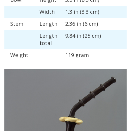
Width
1
.
3
in
(
3
.
3
cm
)
Stem
Length
2
.
36
in
(
6
cm
)
Length
9
.
84
in
(
25
cm
)
total
Weight
119
gram