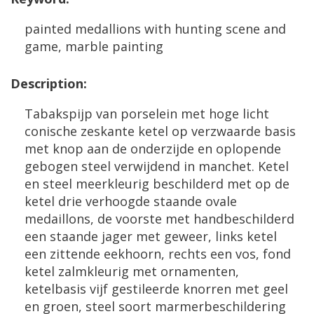
painted
medallions
with
hunting
scene
and
game
,
marble
painting
Description
:
Tabakspijp
van
porselein
met
hoge
licht
conische
zeskante
ketel
op
verzwaarde
basis
met
knop
aan
de
onderzijde
en
oplopende
gebogen
steel
verwijdend
in
manchet
.
Ketel
en
steel
meerkleurig
beschilderd
met
op
de
ketel
drie
verhoogde
staande
ovale
medaillons
,
de
voorste
met
handbeschilderd
een
staande
jager
met
geweer
,
links
ketel
een
zittende
eekhoorn
,
rechts
een
vos
,
fond
ketel
zalmkleurig
met
ornamenten
,
ketelbasis
vijf
gestileerde
knorren
met
geel
en
groen
,
steel
soort
marmerbeschildering