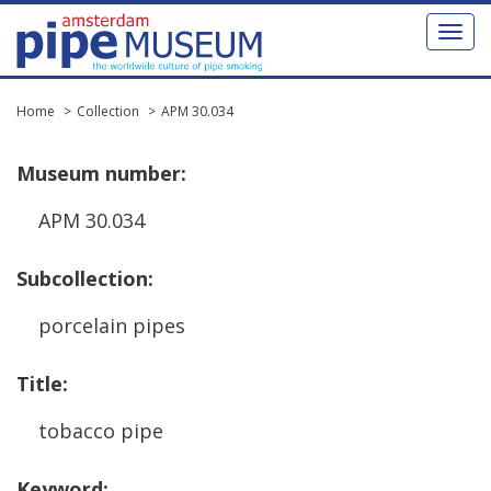
Toggl
naviga
Home
Collection
APM 30.034
Museum
number
:
APM
30
.
034
Subcollection
:
porcelain
pipes
Title
:
tobacco
pipe
Keyword
: