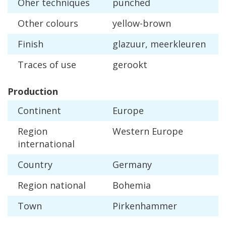
Oher
techniques
punched
Other
colours
yellow
-
brown
Finish
glazuur
,
meerkleuren
Traces
of
use
gerookt
Production
Continent
Europe
Region
Western
Europe
international
Country
Germany
Region
national
Bohemia
Town
Pirkenhammer