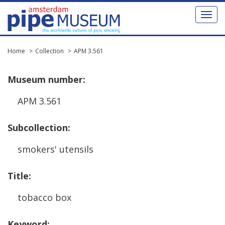
Toggl
naviga
Home
Collection
APM 3.561
Museum
number
:
APM
3
.
561
Subcollection
:
smokers
'
utensils
Title
:
tobacco
box
Keyword
: