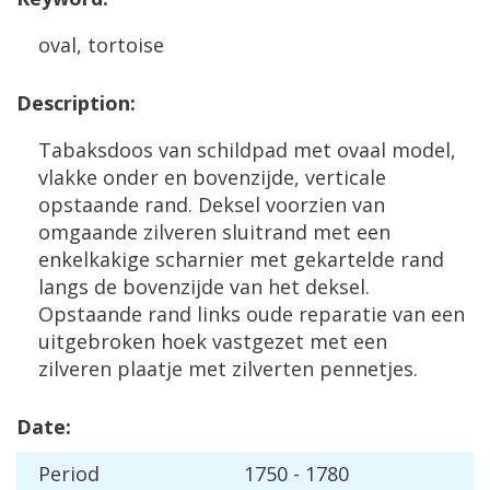
oval
,
tortoise
Description
:
Tabaksdoos
van
schildpad
met
ovaal
model
,
vlakke
onder
en
bovenzijde
,
verticale
opstaande
rand
.
Deksel
voorzien
van
omgaande
zilveren
sluitrand
met
een
enkelkakige
scharnier
met
gekartelde
rand
langs
de
bovenzijde
van
het
deksel
.
Opstaande
rand
links
oude
reparatie
van
een
uitgebroken
hoek
vastgezet
met
een
zilveren
plaatje
met
zilverten
pennetjes
.
Date
:
Period
1750
-
1780