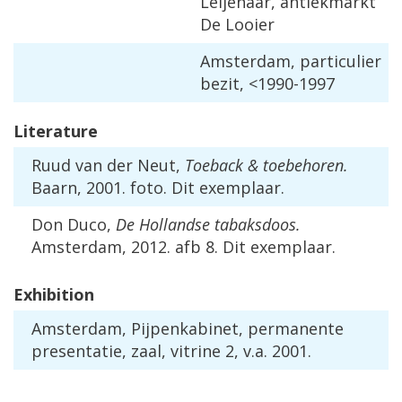
Leijenaar
,
antiekmarkt
De
Looier
Amsterdam
,
particulier
bezit
, <
1990
-
1997
Literature
Ruud
van
der
Neut
,
Toeback
&
toebehoren
.
Baarn
,
2001
.
foto
.
Dit
exemplaar
.
Don
Duco
,
De
Hollandse
tabaksdoos
.
Amsterdam
,
2012
.
afb
8
.
Dit
exemplaar
.
Exhibition
Amsterdam
,
Pijpenkabinet
,
permanente
presentatie
,
zaal
,
vitrine
2
,
v
.
a
.
2001
.