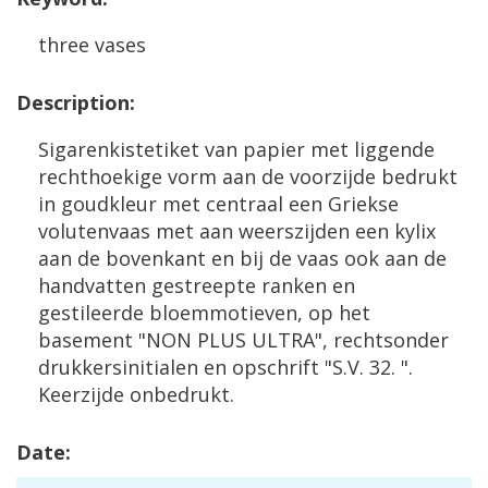
three
vases
Description
:
Sigarenkistetiket
van
papier
met
liggende
rechthoekige
vorm
aan
de
voorzijde
bedrukt
in
goudkleur
met
centraal
een
Griekse
volutenvaas
met
aan
weerszijden
een
kylix
aan
de
bovenkant
en
bij
de
vaas
ook
aan
de
handvatten
gestreepte
ranken
en
gestileerde
bloemmotieven
,
op
het
basement
"
NON
PLUS
ULTRA
",
rechtsonder
drukkersinitialen
en
opschrift
"
S
.
V
.
32
. ".
Keerzijde
onbedrukt
.
Date
: