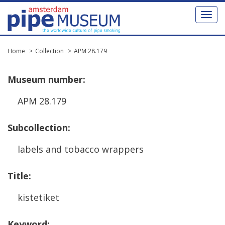
Toggl
naviga
Home
Collection
APM 28.179
Museum
number
:
APM
28
.
179
Subcollection
:
labels
and
tobacco
wrappers
Title
:
kistetiket
Keyword
: