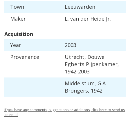
Town
Leeuwarden
Maker
L
.
van
der
Heide
Jr
.
Acquisition
Year
2003
Provenance
Utrecht
,
Douwe
Egberts
Pijpenkamer
,
1942
-
2003
Middelstum
,
G
.
A
.
Brongers
,
1942
If
you
have
any
comments
,
suggestions
or
additions
,
click
here
to
send
us
an
email