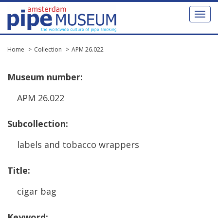
Toggl
naviga
Home
Collection
APM 26.022
Museum
number
:
APM
26
.
022
Subcollection
:
labels
and
tobacco
wrappers
Title
:
cigar
bag
Keyword
: