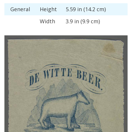
General
Height
5
.
59
in
(
14
.
2
cm
)
Width
3
.
9
in
(
9
.
9
cm
)