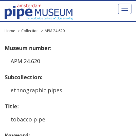
Toggl
naviga
Home
Collection
APM 24.620
Museum
number
:
APM
24
.
620
Subcollection
:
ethnographic
pipes
Title
:
tobacco
pipe
Keyword
: