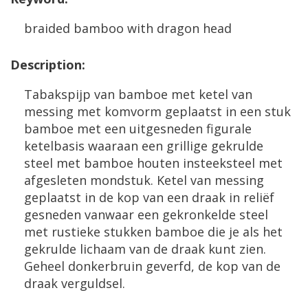
braided
bamboo
with
dragon
head
Description
:
Tabakspijp
van
bamboe
met
ketel
van
messing
met
komvorm
geplaatst
in
een
stuk
bamboe
met
een
uitgesneden
figurale
ketelbasis
waaraan
een
grillige
gekrulde
steel
met
bamboe
houten
insteeksteel
met
afgesleten
mondstuk
.
Ketel
van
messing
geplaatst
in
de
kop
van
een
draak
in
reli
ë
f
gesneden
vanwaar
een
gekronkelde
steel
met
rustieke
stukken
bamboe
die
je
als
het
gekrulde
lichaam
van
de
draak
kunt
zien
.
Geheel
donkerbruin
geverfd
,
de
kop
van
de
draak
verguldsel
.