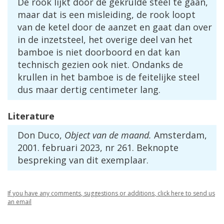
De
rook
lijkt
door
de
gekrulde
steel
te
gaan
,
maar
dat
is
een
misleiding
,
de
rook
loopt
van
de
ketel
door
de
aanzet
en
gaat
dan
over
in
de
inzetsteel
,
het
overige
deel
van
het
bamboe
is
niet
doorboord
en
dat
kan
technisch
gezien
ook
niet
.
Ondanks
de
krullen
in
het
bamboe
is
de
feitelijke
steel
dus
maar
dertig
centimeter
lang
.
Literature
Don
Duco
,
Object
van
de
maand
.
Amsterdam
,
2001
.
februari
2023
,
nr
261
.
Beknopte
bespreking
van
dit
exemplaar
.
If
you
have
any
comments
,
suggestions
or
additions
,
click
here
to
send
us
an
email