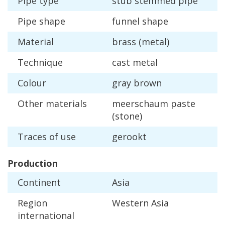
Pipe
type
stub
stemmed
pipe
Pipe
shape
funnel
shape
Material
brass
(
metal
)
Technique
cast
metal
Colour
gray
brown
Other
materials
meerschaum
paste
(
stone
)
Traces
of
use
gerookt
Production
Continent
Asia
Region
Western
Asia
international