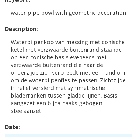
water
pipe
bowl
with
geometric
decoration
Description
:
Waterpijpenkop
van
messing
met
conische
ketel
met
verzwaarde
buitenrand
staande
op
een
conische
basis
eveneens
met
verzwaarde
buitenrand
die
naar
de
onderzijde
zich
verbreedt
met
een
rand
om
om
de
waterpijpenfles
te
passen
.
Zichtzijde
in
reli
ë
f
versierd
met
symmetrische
bladerranken
tussen
gladde
lijnen
.
Basis
aangezet
een
bijna
haaks
gebogen
steelaanzet
.
Date
: