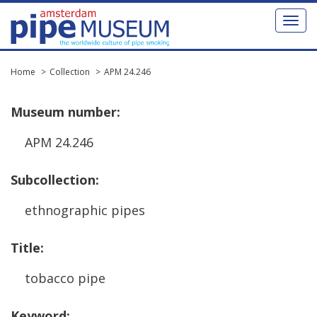
Toggl
naviga
Home
Collection
APM 24.246
Museum
number
:
APM
24
.
246
Subcollection
:
ethnographic
pipes
Title
:
tobacco
pipe
Keyword
: