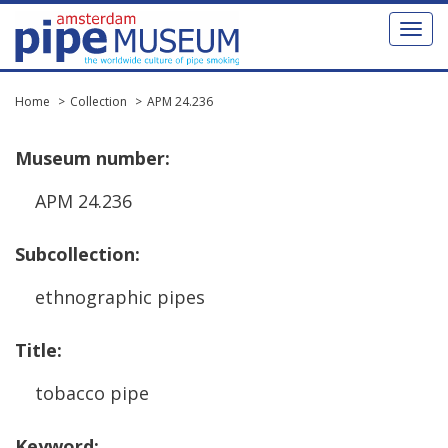
Toggl
naviga
Home
Collection
APM 24.236
Museum
number
:
APM
24
.
236
Subcollection
:
ethnographic
pipes
Title
:
tobacco
pipe
Keyword
: