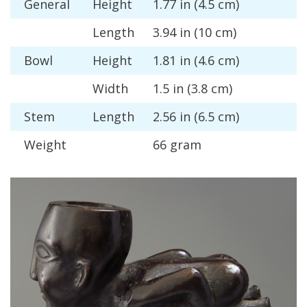
General
Height
1
.
77
in
(
4
.
5
cm
)
Length
3
.
94
in
(
10
cm
)
Bowl
Height
1
.
81
in
(
4
.
6
cm
)
Width
1
.
5
in
(
3
.
8
cm
)
Stem
Length
2
.
56
in
(
6
.
5
cm
)
Weight
66
gram