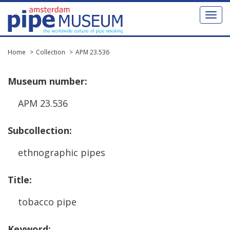
Toggl
naviga
Home
Collection
APM 23.536
Museum
number
:
APM
23
.
536
Subcollection
:
ethnographic
pipes
Title
:
tobacco
pipe
Keyword
: