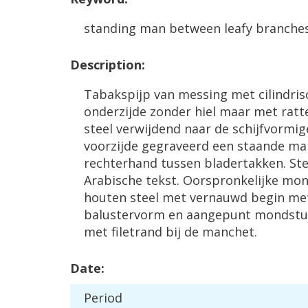
standing
man
between
leafy
branche
Description
:
Tabakspijp
van
messing
met
cilindri
onderzijde
zonder
hiel
maar
met
ratt
steel
verwijdend
naar
de
schijfvormig
voorzijde
gegraveerd
een
staande
ma
rechterhand
tussen
bladertakken
.
Ste
Arabische
tekst
.
Oorspronkelijke
mon
houten
steel
met
vernauwd
begin
me
balustervorm
en
aangepunt
mondstu
met
filetrand
bij
de
manchet
.
Date
:
Period