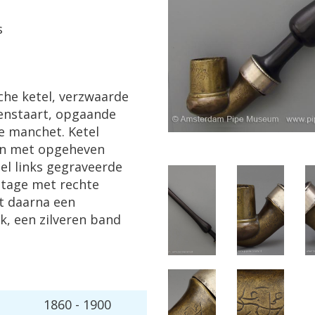
s
sche
ketel
,
verzwaarde
enstaart
,
opgaande
e
manchet
.
Ketel
n
met
opgeheven
el
links
gegraveerde
tage
met
rechte
t
daarna
een
k
,
een
zilveren
band
1860
-
1900