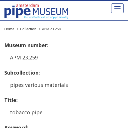
Toggl
naviga
Home
Collection
APM 23.259
Museum
number
:
APM
23
.
259
Subcollection
:
pipes
various
materials
Title
:
tobacco
pipe
Keyword
: