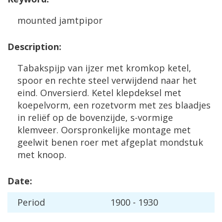
mounted
jamtpipor
Description
:
Tabakspijp
van
ijzer
met
kromkop
ketel
,
spoor
en
rechte
steel
verwijdend
naar
het
eind
.
Onversierd
.
Ketel
klepdeksel
met
koepelvorm
,
een
rozetvorm
met
zes
blaadjes
in
reli
ë
f
op
de
bovenzijde
,
s
-
vormige
klemveer
.
Oorspronkelijke
montage
met
geelwit
benen
roer
met
afgeplat
mondstuk
met
knoop
.
Date
:
Period
1900
-
1930