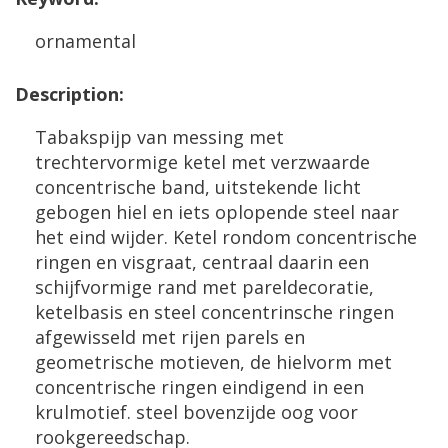
ornamental
Description
:
Tabakspijp
van
messing
met
trechtervormige
ketel
met
verzwaarde
concentrische
band
,
uitstekende
licht
gebogen
hiel
en
iets
oplopende
steel
naar
het
eind
wijder
.
Ketel
rondom
concentrische
ringen
en
visgraat
,
centraal
daarin
een
schijfvormige
rand
met
pareldecoratie
,
ketelbasis
en
steel
concentrinsche
ringen
afgewisseld
met
rijen
parels
en
geometrische
motieven
,
de
hielvorm
met
concentrische
ringen
eindigend
in
een
krulmotief
.
steel
bovenzijde
oog
voor
rookgereedschap
.