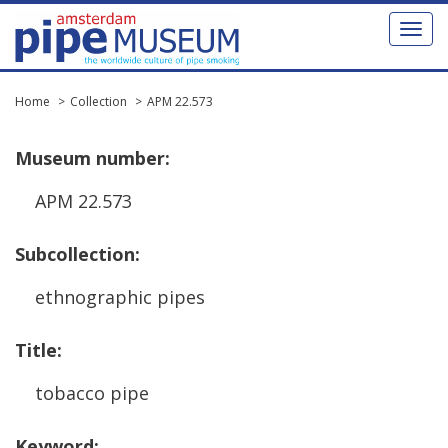
Toggl
naviga
Home
Collection
APM 22.573
Museum
number
:
APM
22
.
573
Subcollection
:
ethnographic
pipes
Title
:
tobacco
pipe
Keyword
: