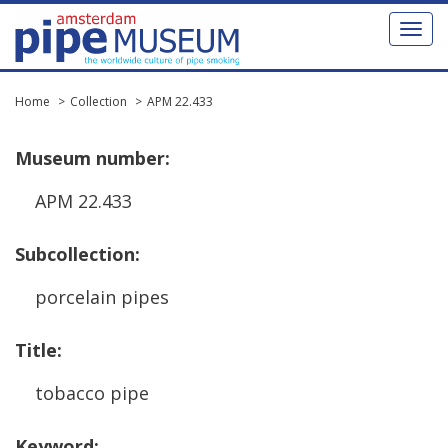
Toggl
naviga
Home
Collection
APM 22.433
Museum
number
:
APM
22
.
433
Subcollection
:
porcelain
pipes
Title
:
tobacco
pipe
Keyword
: