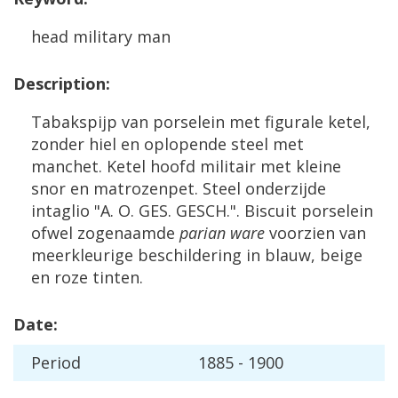
head
military
man
Description
:
Tabakspijp
van
porselein
met
figurale
ketel
,
zonder
hiel
en
oplopende
steel
met
manchet
.
Ketel
hoofd
militair
met
kleine
snor
en
matrozenpet
.
Steel
onderzijde
intaglio
"
A
.
O
.
GES
.
GESCH
.".
Biscuit
porselein
ofwel
zogenaamde
parian
ware
voorzien
van
meerkleurige
beschildering
in
blauw
,
beige
en
roze
tinten
.
Date
:
Period
1885
-
1900