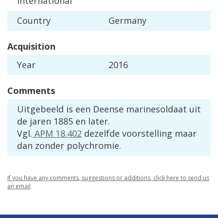
international
Country
Germany
Acquisition
Year
2016
Comments
Uitgebeeld
is
een
Deense
marinesoldaat
uit
de
jaren
1885
en
later
.
Vgl
.
APM
18
.
402
dezelfde
voorstelling
maar
dan
zonder
polychromie
.
If
you
have
any
comments
,
suggestions
or
additions
,
click
here
to
send
us
an
email