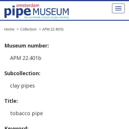
Toggl
naviga
Home
Collection
APM 22.401b
Museum
number
:
APM
22
.
401b
Subcollection
:
clay
pipes
Title
:
tobacco
pipe
Keyword
: