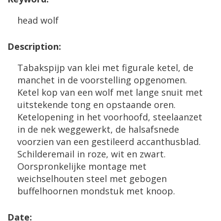
head
wolf
Description
:
Tabakspijp
van
klei
met
figurale
ketel
,
de
manchet
in
de
voorstelling
opgenomen
.
Ketel
kop
van
een
wolf
met
lange
snuit
met
uitstekende
tong
en
opstaande
oren
.
Ketelopening
in
het
voorhoofd
,
steelaanzet
in
de
nek
weggewerkt
,
de
halsafsnede
voorzien
van
een
gestileerd
accanthusblad
.
Schilderemail
in
roze
,
wit
en
zwart
.
Oorspronkelijke
montage
met
weichselhouten
steel
met
gebogen
buffelhoornen
mondstuk
met
knoop
.
Date
: