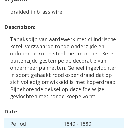
braided
in
brass
wire
Description
:
Tabakspijp
van
aardewerk
met
cilindrische
ketel
,
verzwaarde
ronde
onderzijde
en
oplopende
korte
steel
met
manchet
.
Ketel
buitenzijde
gestempelde
decoratie
van
ondermeer
palmetten
.
Geheel
ingevlochten
in
soort
gehaakt
roodkoper
draad
dat
op
zich
volledig
omwikkeld
is
met
koperdraad
.
Bijbehorende
deksel
op
dezelfde
wijze
gevlochten
met
ronde
koepelvorm
.
Date
:
Period
1840
-
1880