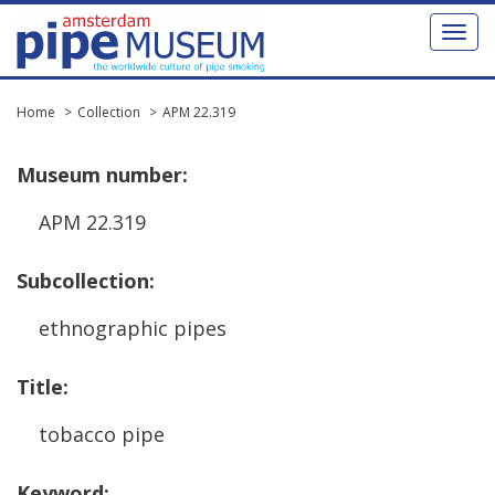
Toggl
naviga
Home
Collection
APM 22.319
Museum
number
:
APM
22
.
319
Subcollection
:
ethnographic
pipes
Title
:
tobacco
pipe
Keyword
: