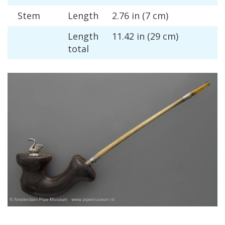
Stem
Length
2
.
76
in
(
7
cm
)
Length
11
.
42
in
(
29
cm
)
total