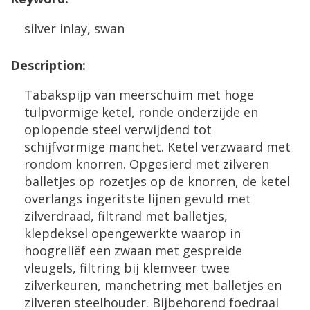
silver
inlay
,
swan
Description
:
Tabakspijp
van
meerschuim
met
hoge
tulpvormige
ketel
,
ronde
onderzijde
en
oplopende
steel
verwijdend
tot
schijfvormige
manchet
.
Ketel
verzwaard
met
rondom
knorren
.
Opgesierd
met
zilveren
balletjes
op
rozetjes
op
de
knorren
,
de
ketel
overlangs
ingeritste
lijnen
gevuld
met
zilverdraad
,
filtrand
met
balletjes
,
klepdeksel
opengewerkte
waarop
in
hoogreli
ë
f
een
zwaan
met
gespreide
vleugels
,
filtring
bij
klemveer
twee
zilverkeuren
,
manchetring
met
balletjes
en
zilveren
steelhouder
.
Bijbehorend
foedraal