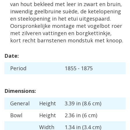
van
hout
bekleed
met
leer
in
zwart
en
bruin
,
inwendig
geelbruine
su
è
de
,
de
ketelopening
en
steelopening
in
het
etui
uitgespaard
.
Oorspronkelijke
montage
met
vogelbot
roer
met
zilveren
vattingen
en
borgkettinkje
,
kort
recht
barnstenen
mondstuk
met
knoop
.
Date
:
Period
1855
-
1875
Dimensions
:
General
Height
3
.
39
in
(
8
.
6
cm
)
Bowl
Height
2
.
36
in
(
6
cm
)
Width
1
.
34
in
(
3
.
4
cm
)