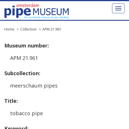
Toggl
naviga
Home
Collection
APM 21.961
Museum
number
:
APM
21
.
961
Subcollection
:
meerschaum
pipes
Title
:
tobacco
pipe
Keyword
: