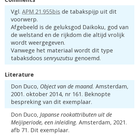
Vgl
.
APM
21
.
955bis
de
tabakspijp
uit
dit
voorwerp
.
Afgebeeld
is
de
geluksgod
Daikoku
,
god
van
de
welstand
en
de
rijkdom
die
altijd
vrolijk
wordt
weergegeven
.
Vanwege
het
materiaal
wordt
dit
type
tabaksdoos
senryuzutsu
genoemd
.
Literature
Don
Duco
,
Object
van
de
maand
.
Amsterdam
,
2001
.
oktober
2014
,
nr
161
.
Beknopte
bespreking
van
dit
exemplaar
.
Don
Duco
,
Japanse
rookattributen
uit
de
Meijiperiode
,
een
inleiding
.
Amsterdam
,
2021
.
afb
71
.
Dit
exemplaar
.