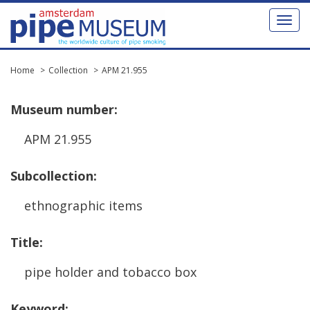
Toggl
naviga
Home
Collection
APM 21.955
Museum
number
:
APM
21
.
955
Subcollection
:
ethnographic
items
Title
:
pipe
holder
and
tobacco
box
Keyword
: