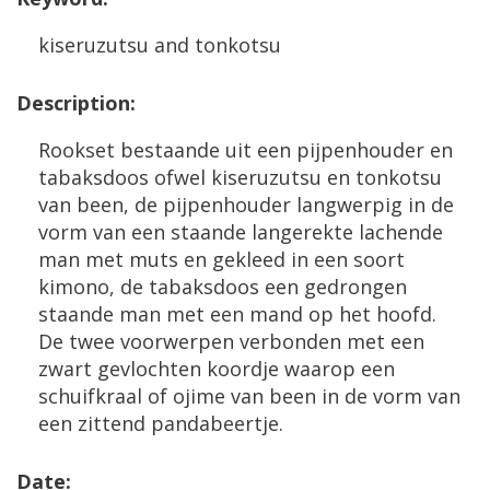
kiseruzutsu
and
tonkotsu
Description
:
Rookset
bestaande
uit
een
pijpenhouder
en
tabaksdoos
ofwel
kiseruzutsu
en
tonkotsu
van
been
,
de
pijpenhouder
langwerpig
in
de
vorm
van
een
staande
langerekte
lachende
man
met
muts
en
gekleed
in
een
soort
kimono
,
de
tabaksdoos
een
gedrongen
staande
man
met
een
mand
op
het
hoofd
.
De
twee
voorwerpen
verbonden
met
een
zwart
gevlochten
koordje
waarop
een
schuifkraal
of
ojime
van
been
in
de
vorm
van
een
zittend
pandabeertje
.
Date
: