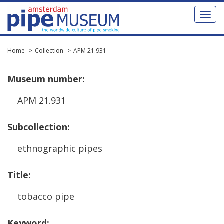
Toggl
naviga
Home
Collection
APM 21.931
Museum
number
:
APM
21
.
931
Subcollection
:
ethnographic
pipes
Title
:
tobacco
pipe
Keyword
: