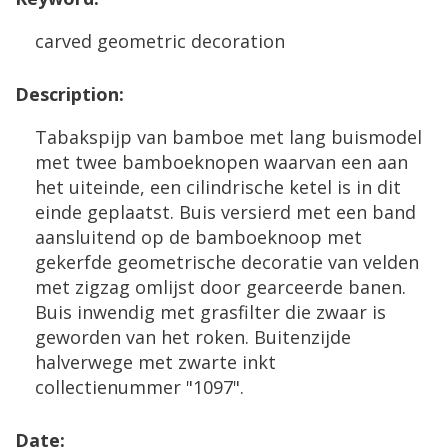
carved
geometric
decoration
Description
:
Tabakspijp
van
bamboe
met
lang
buismodel
met
twee
bamboeknopen
waarvan
een
aan
het
uiteinde
,
een
cilindrische
ketel
is
in
dit
einde
geplaatst
.
Buis
versierd
met
een
band
aansluitend
op
de
bamboeknoop
met
gekerfde
geometrische
decoratie
van
velden
met
zigzag
omlijst
door
gearceerde
banen
.
Buis
inwendig
met
grasfilter
die
zwaar
is
geworden
van
het
roken
.
Buitenzijde
halverwege
met
zwarte
inkt
collectienummer
"
1097
".
Date
: