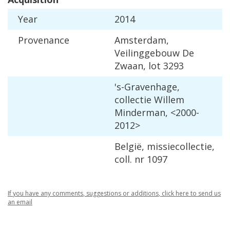
Year
2014
Provenance
Amsterdam
,
Veilinggebouw
De
Zwaan
,
lot
3293
'
s
-
Gravenhage
,
collectie
Willem
Minderman
, <
2000
-
2012
>
Belgi
ë,
missiecollectie
,
coll
.
nr
1097
If
you
have
any
comments
,
suggestions
or
additions
,
click
here
to
send
us
an
email